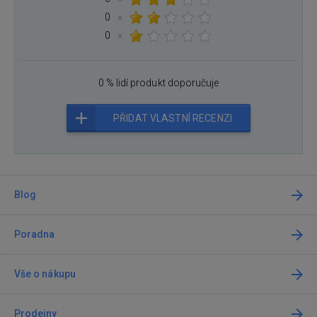
0
×
0
×
0 % lidí produkt doporučuje
PŘIDAT VLASTNÍ RECENZI
Blog
Poradna
Vše o nákupu
Prodejny