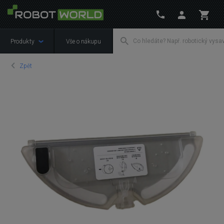
Produkty
Vše o nákupu
Zpět