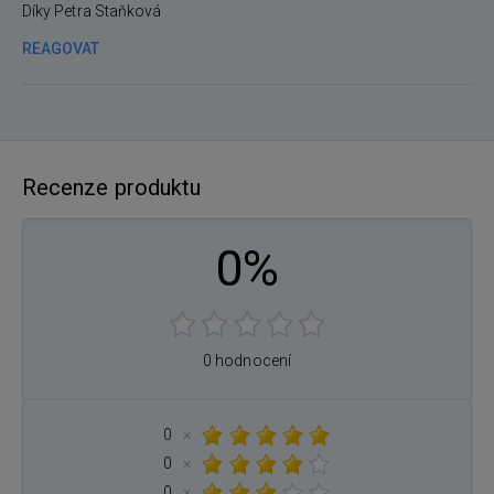
Díky Petra Staňková
REAGOVAT
Recenze produktu
0%
0 hodnocení
0
×
0
×
0
×