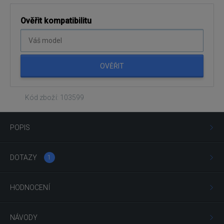
Ověřit kompatibilitu
OVĚŘIT
Kód zboží: 103599
POPIS
DOTAZY
1
HODNOCENÍ
NÁVODY