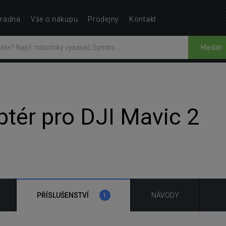
radna
Vše o nákupu
Prodejny
Kontakt
Hledat
ptér pro DJI Mavic 2
PŘÍSLUŠENSTVÍ
NÁVODY
1