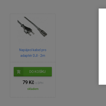
Napájecí kabel pro
adaptér DJI - 2m
DO KOŠÍKU
79 Kč
s DPH
skladem