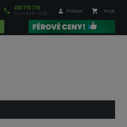
220 770 770
Přihlásit
Košík
Po-Pá 8:00—16:00