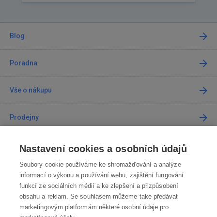
Blog
Poradna
Vše o nákupu
Prodejny
Kontakt
Nastavení cookies a osobních údajů
Soubory cookie používáme ke shromažďování a analýze
Kontaktujte nás
informací o výkonu a používání webu, zajištění fungování
funkcí ze sociálních médií a ke zlepšení a přizpůsobení
info@robotworld.cz
obsahu a reklam. Se souhlasem můžeme také předávat
marketingovým platformám některé osobní údaje pro
220 770 770
Po-Pá 8:00—16:00