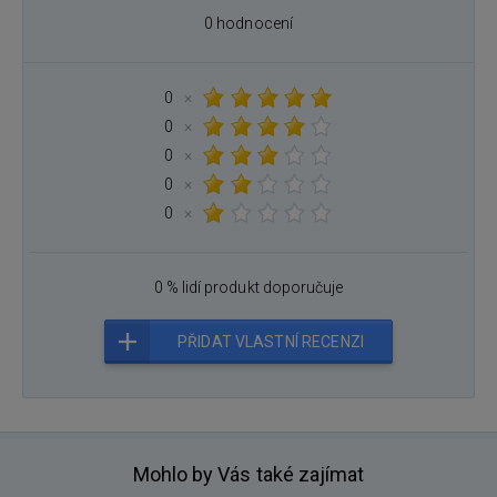
0 hodnocení
0
×
0
×
0
×
0
×
0
×
0 % lidí produkt doporučuje
PŘIDAT VLASTNÍ RECENZI
Mohlo by Vás také zajímat