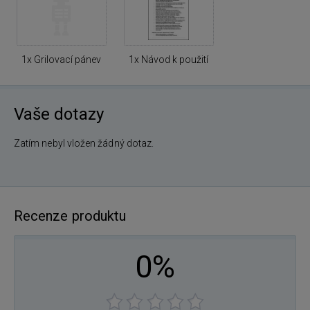
1x Grilovací pánev
1x Návod k použití
Vaše dotazy
Zatím nebyl vložen žádný dotaz.
Recenze produktu
0%