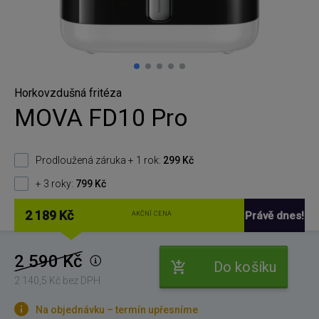
Horkovzdušná fritéza
MOVA FD10 Pro
Prodloužená záruka + 1 rok:
299 Kč
+ 3 roky:
799 Kč
2 189 Kč
Právě dnes!
AKČNÍ CENA
2 590 Kč
Do košíku
2 140,5 Kč bez DPH
Na objednávku – termín upřesníme