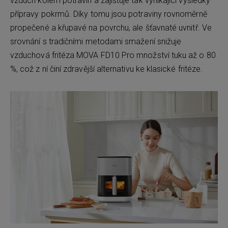
vzduch kolem potravin a zajišťuje tak vynikající výsledky
přípravy pokrmů. Díky tomu jsou potraviny rovnoměrně
propečené a křupavé na povrchu, ale šťavnaté uvnitř. Ve
srovnání s tradičními metodami smažení snižuje
vzduchová fritéza MOVA FD10 Pro množství tuku až o 80
%, což z ní činí zdravější alternativu ke klasické fritéze.