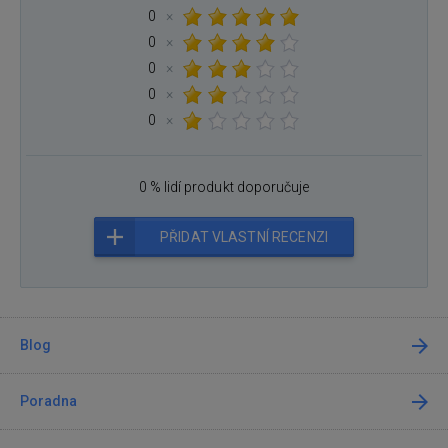
0
×
0
×
0
×
0
×
0
×
0 % lidí produkt doporučuje
PŘIDAT VLASTNÍ RECENZI
Blog
Poradna