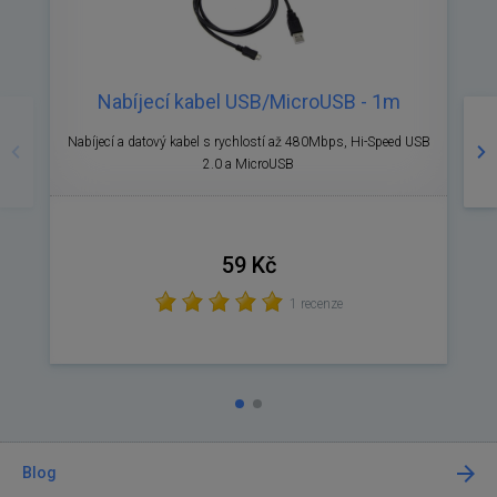
Nabíjecí kabel USB/MicroUSB - 1m
Předchozí
Ná
Nabíjecí a datový kabel s rychlostí až 480Mbps, Hi-Speed USB
N
2.0 a MicroUSB
59 Kč
1 recenze
Blog