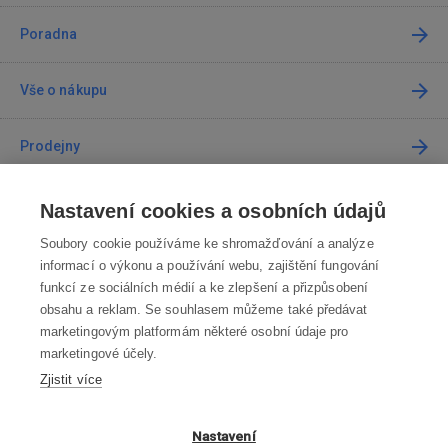
Poradna
Vše o nákupu
Prodejny
Kontakt
Nastavení cookies a osobních údajů
Soubory cookie používáme ke shromažďování a analýze
Kontaktujte nás
informací o výkonu a používání webu, zajištění fungování
funkcí ze sociálních médií a ke zlepšení a přizpůsobení
info@robotworld.cz
obsahu a reklam. Se souhlasem můžeme také předávat
marketingovým platformám některé osobní údaje pro
220 770 770
Po-Pá 8:00—16:00
marketingové účely.
Zjistit více
VŠECHNY KONTAKTY
OBCHODNÍ PODMÍNKY
Nastavení