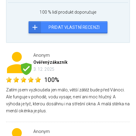
100 % lidí produkt doporučuje
PŘIDAT VLASTNÍ RECENZI
Anonym
Ověřený
zákazník
3. 12. 2025
100%
Zatím jsem vyzkoušela jen málo, větší zátěž bude před Vánoci.
Ale funguje v pohodě, vodu vysaje, není ani moc hlučný. A
výhoda je tyč, kterou dosáhnu i na střešní okna. A malá stěrka na
menší okénka je plus.
Anonym