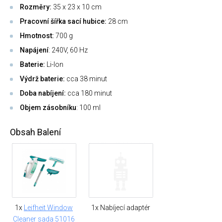
Rozměry:
35 x 23 x 10 cm
Pracovní šířka sací hubice:
28 cm
Hmotnost:
700 g
Napájení
: 240V, 60 Hz
Baterie:
Li-Ion
Výdrž baterie:
cca 38 minut
Doba nabíjení:
cca 180 minut
Objem zásobníku
: 100 ml
Obsah Balení
1x
Leifheit Window
1x Nabíjecí adaptér
Cleaner sada 51016