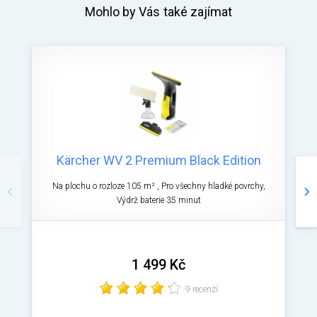
Mohlo by Vás také zajímat
Kärcher WV 2 Premium Black Edition
Předchozí
Ná
Na plochu o rozloze 105 m² , Pro všechny hladké povrchy,
Výdrž baterie 35 minut
1 499 Kč
9 recenzí