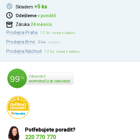
+5 ks
Skladem
Odešleme
v pondělí
Záruka
24 měsíců
Prodejna Praha
1-2 ks
ihned k odběru
Prodejna Brno
0 ks
skladem
Prodejna Náchod
1-2 ks
ihned k odběru
99
Zákazníků
%
DOPORUČUJE OBCHOD
Potřebujete poradit?
220 770 770