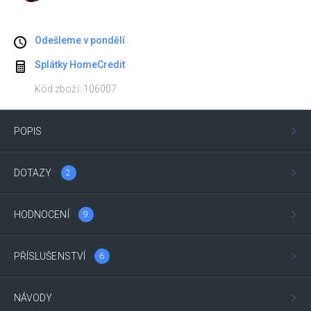
Odešleme v pondělí
Splátky HomeCredit
Kód zboží: 106007
POPIS
DOTAZY
2
HODNOCENÍ
9
PŘÍSLUŠENSTVÍ
6
NÁVODY