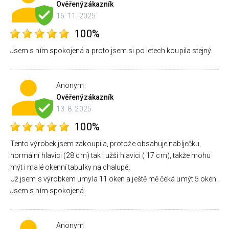
Ověřený
zákazník
16. 11. 2025
100%
Jsem s ním spokojená a proto jsem si po letech koupila stejný.
Anonym
Ověřený
zákazník
13. 8. 2025
100%
Tento výrobek jsem zakoupila, protože obsahuje nabíječku,
normální hlavici (28 cm) tak i užší hlavici ( 17 cm), takže mohu
mýt i malé okenní tabulky na chalupě.
Už jsem s výrobkem umyla 11 oken a ještě mě čeká umýt 5 oken.
Jsem s ním spokojená.
Anonym