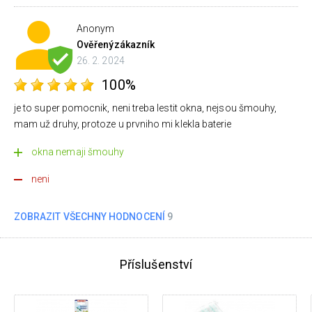
Anonym
Ověřený
zákazník
26. 2. 2024
100%
je to super pomocnik, neni treba lestit okna, nejsou šmouhy,
mam už druhy, protoze u prvniho mi klekla baterie
okna nemaji šmouhy
neni
ZOBRAZIT VŠECHNY HODNOCENÍ
9
Příslušenství