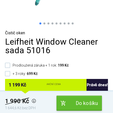
Čistič oken
Leifheit Window Cleaner
sada 51016
Prodloužená záruka + 1 rok:
199 Kč
+ 3 roky:
699 Kč
1 199 Kč
Právě dnes!
AKČNÍ CENA
1 990 Kč
Do košíku
1 644,6 Kč bez DPH