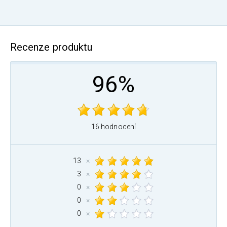
Recenze produktu
96%
16 hodnocení
13
×
3
×
0
×
0
×
0
×