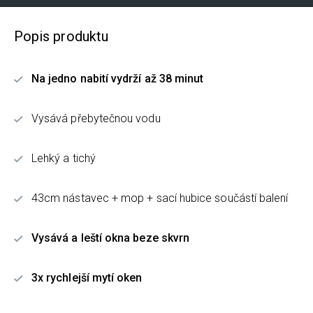
Popis produktu
Na jedno nabití vydrží až 38 minut
Vysává přebytečnou vodu
Lehký a tichý
43cm nástavec + mop + sací hubice součástí balení
Vysává a leští okna beze skvrn
3x rychlejší mytí oken