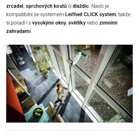
zrcadel
,
sprchových koutů
či
dlaždic
. Navíc je
kompatibilní se systémem
Leifheit CLICK system
, takže
si poradí i s
vysokými okny
,
světlíky
nebo
zimními
zahradami
.