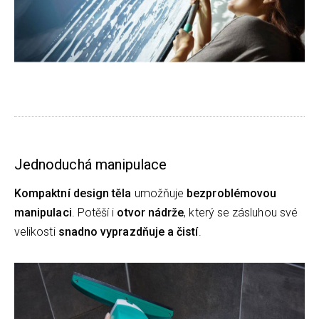
Jednoduchá manipulace
K
ompaktní design těla
umožňuje
bezproblémovou
manipulaci
. Potěší i
o
tvor nádrže
, který se zásluhou své
velikosti
snadno
vyprazdňuje a čistí
.