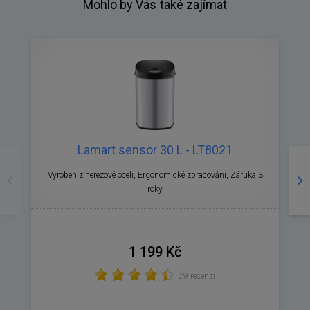
Mohlo by Vás také zajímat
Lamart sensor 30 L - LT8021
Předchozí
Ná
Vyroben z nerezové oceli, Ergonomické zpracování, Záruka 3
roky
1 199 Kč
29 recenzí