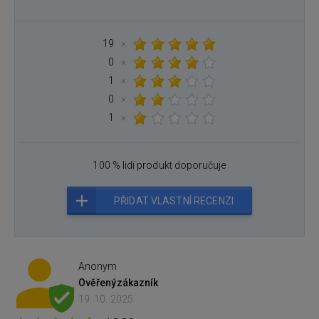
19
×
0
×
1
×
0
×
1
×
100 % lidí produkt doporučuje
PŘIDAT VLASTNÍ RECENZI
Anonym
Ověřený
zákazník
19. 10. 2025