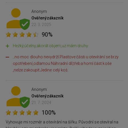
Anonym
Ověřený
zákazník
22. 3. 2025
90%
Hezký,účelny,akorát objem,uz mám druhy
..no moc dlouho nevydrží.Plastove části u otevírání se brzy
opotřebení,odlamou Náhradní díl,třeba horní část koše
,nelze zakoupit.Jedine celý koš.
Anonym
Ověřený
zákazník
21. 7. 2024
100%
Vyhovuje mi rozměr a otevírání na šířku. Původní se otevíral na