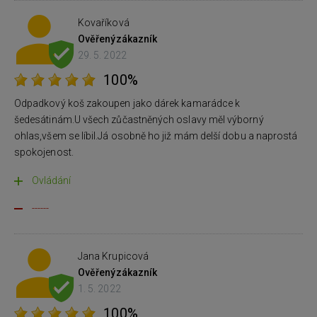
Kovaříková
Ověřený
zákazník
29. 5. 2022
100%
Odpadkový koš zakoupen jako dárek kamarádce k
šedesátinám.U všech zůčastněných oslavy měl výborný
ohlas,všem se líbil.Já osobně ho již mám delší dobu a naprostá
spokojenost.
Ovládání
------
Jana Krupicová
Ověřený
zákazník
1. 5. 2022
100%