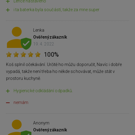
Lehce nastaveno
i ta baterka byla součástí, takže za mne super
Lenka
Ověřený
zákazník
19. 4. 2022
100%
Koš splnil očekávání. Určitě ho můžu doporučit, Navíc i dobře
vypadá, takže není třeba ho někde schovávat, může stát v
prostoru kuchyně.
Hygienické odkládání odpadků.
nemám
Anonym
Ověřený
zákazník