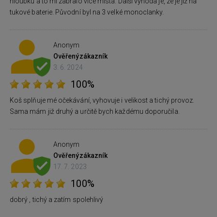
hloubku a to mi zabralo více místa. Další výhoda je, ze je již na
tukové baterie. Původní byl na 3 velké monoclanky.
Anonym
Ověřený
zákazník
3. 6. 2024
100%
Koš splňuje mé očekávání, vyhovuje i velikost a tichý provoz.
Sama mám již druhý a určitě bych každému doporučila.
Anonym
Ověřený
zákazník
17. 7. 2023
100%
dobrý , tichý a zatím spolehlivý