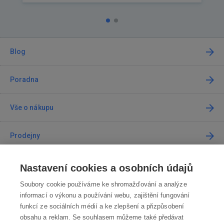
Blog
Poradna
Vše o nákupu
Prodejny
Kontakt
Nastavení cookies a osobních údajů
Soubory cookie používáme ke shromažďování a analýze
Kontaktujte nás
informací o výkonu a používání webu, zajištění fungování
funkcí ze sociálních médií a ke zlepšení a přizpůsobení
info@robotworld.cz
obsahu a reklam. Se souhlasem můžeme také předávat