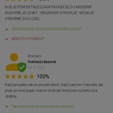
KOŠ JE PERFEKTNÍ,ELEGANTNÍ.HODÍ SE DO MODERNÍ
KUCHYNĚ.JE LEHKÝ , OBSAHOVĚ VYHOVUJE. SPLNUJE
VÝBORNĚ SVŮJ ÚČEL.
JEDNODUCHÁ OBSLUHA,MODERNÍ VZHLED.
NENÍ CO VYTKNOUT
Anonym
Ověřený
zákazník
28. 4. 2022
100%
Když projdete, tak se prostě otevře, když nad ním mávnete, ale
jinak za mne super, máme chvíli ale hned jsem si tento koš
oblíbila
Tak samozřejmě automatické otevírání