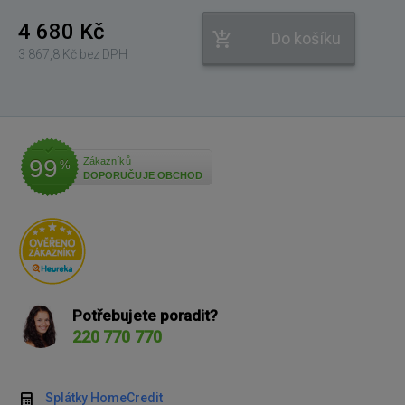
4 680 Kč
Do košíku
3 867,8 Kč bez DPH
99
Zákazníků
%
DOPORUČUJE OBCHOD
Potřebujete poradit?
220 770 770
Splátky HomeCredit