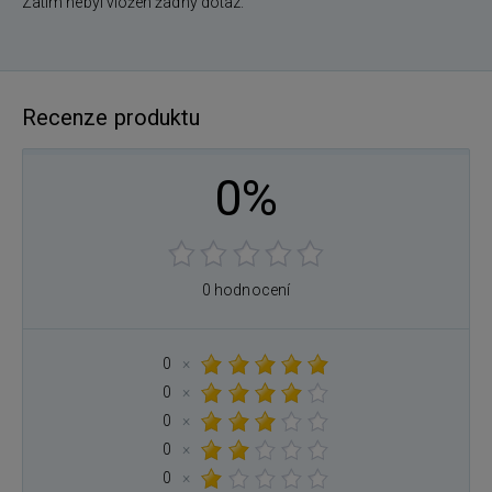
Zatím nebyl vložen žádný dotaz.
Recenze produktu
0%
0 hodnocení
0
×
0
×
0
×
0
×
0
×