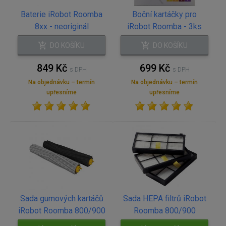
Baterie iRobot Roomba
Boční kartáčky pro
8xx - neoriginál
iRobot Roomba - 3ks
DO KOŠÍKU
DO KOŠÍKU
849 Kč
699 Kč
s DPH
s DPH
Na objednávku – termín
Na objednávku – termín
upřesníme
upřesníme
Sada gumových kartáčů
Sada HEPA filtrů iRobot
iRobot Roomba 800/900
Roomba 800/900