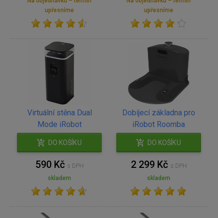
Na objednávku – termín
Na objednávku – termín
upřesníme
upřesníme
Virtuální stěna Dual
Dobíjecí základna pro
Mode iRobot
iRobot Roomba
DO KOŠÍKU
DO KOŠÍKU
590 Kč
2 299 Kč
s DPH
s DPH
skladem
skladem