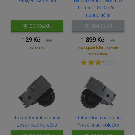
Napájecí kabel 5m
Baterie iRobot Roomba
Li-Ion - 1800 mAh -
neoriginální
DO KOŠÍKU
DO KOŠÍKU
129 Kč
1 899 Kč
s DPH
s DPH
skladem
Na objednávku – termín
upřesníme
iRobot Roomba modul
iRobot Roomba modul
Levé hnací kolečko
Pravé hnací kolečko