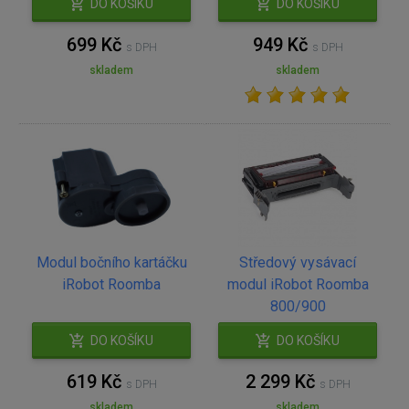
DO KOŠÍKU
DO KOŠÍKU
699 Kč
949 Kč
s DPH
s DPH
skladem
skladem
Modul bočního kartáčku
Středový vysávací
iRobot Roomba
modul iRobot Roomba
800/900
DO KOŠÍKU
DO KOŠÍKU
619 Kč
2 299 Kč
s DPH
s DPH
skladem
skladem