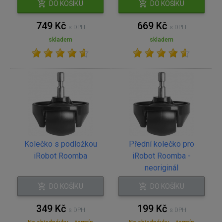
DO KOŠÍKU
DO KOŠÍKU
749 Kč
669 Kč
s DPH
s DPH
skladem
skladem
Kolečko s podložkou
Přední kolečko pro
iRobot Roomba
iRobot Roomba -
neoriginál
DO KOŠÍKU
DO KOŠÍKU
349 Kč
199 Kč
s DPH
s DPH