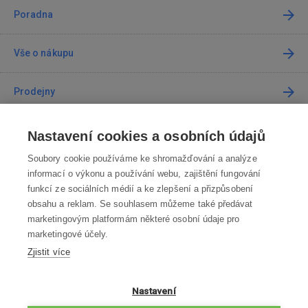
Poradna
Vše o nákupu
Prodejny
Kontakt
Nastavení cookies a osobních údajů
Soubory cookie používáme ke shromažďování a analýze
Kontaktujte nás
informací o výkonu a používání webu, zajištění fungování
funkcí ze sociálních médií a ke zlepšení a přizpůsobení
info@robotworld.cz
obsahu a reklam. Se souhlasem můžeme také předávat
marketingovým platformám některé osobní údaje pro
220 770 770
Po-Pá 8:00—16:00
marketingové účely.
Zjistit více
VŠECHNY KONTAKTY
OBCHODNÍ PODMÍNKY
Nastavení