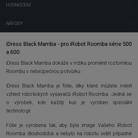
HODNOCENÍ
NÁVODY
iDress Black Mamba - pro iRobot Roomba série 500
a 600:
iDress Black Mamba dokáže v mžiku proměnit roztomilou
Roombu v nebezpečnou potvůrku.
iDress Black Mamba je fólie, díky které můžete měnit
vzhled robotických vysavačů iRobot Roomba. Jedná se
o výrobek, kde každý kus je vyroben speciální
technologií.
Fólie je vyrobena tak, aby byla image Vašeho iRobot
Roomba dlouhodobá a nebylo na robotu vidět případné