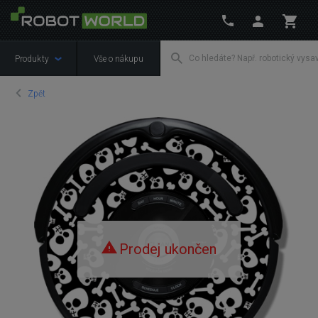
Produkty
Vše o nákupu
Zpět
Prodej ukončen