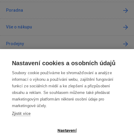
Poradna
Vše o nákupu
Prodejny
Kontakt
Nastavení cookies a osobních údajů
Soubory cookie používáme ke shromažďování a analýze
Kontaktujte nás
informací o výkonu a používání webu, zajištění fungování
funkcí ze sociálních médií a ke zlepšení a přizpůsobení
info@robotworld.cz
obsahu a reklam. Se souhlasem můžeme také předávat
marketingovým platformám některé osobní údaje pro
220 770 770
Po-Pá 8:00—16:00
marketingové účely.
Zjistit více
VŠECHNY KONTAKTY
OBCHODNÍ PODMÍNKY
Nastavení