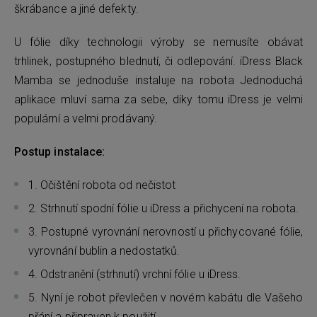
škrábance a jiné defekty.
U fólie díky technologii výroby se nemusíte obávat
trhlinek, postupného blednutí, či odlepování. iDress Black
Mamba se jednoduše instaluje na robota Jednoduchá
aplikace mluví sama za sebe, díky tomu iDress je velmi
populární a velmi prodávaný.
Postup instalace:
1. Očištění robota od nečistot
2. Strhnutí spodní fólie u iDress a přichycení na robota.
3. Postupné vyrovnání nerovností u přichycované fólie,
vyrovnání bublin a nedostatků.
4. Odstranění (strhnutí) vrchní fólie u iDress.
5. Nyní je robot převlečen v novém kabátu dle Vašeho
přání a připraven k použití.