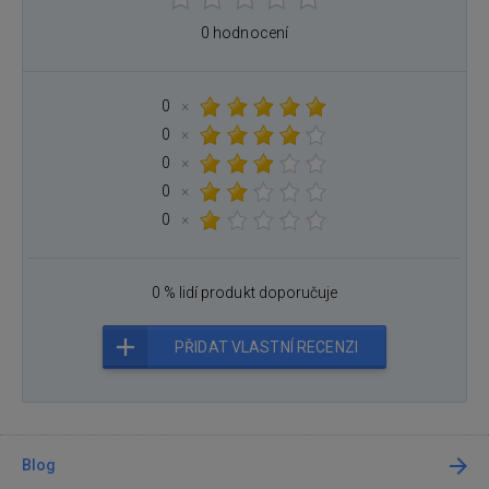
0 hodnocení
0
×
0
×
0
×
0
×
0
×
0 % lidí produkt doporučuje
PŘIDAT VLASTNÍ RECENZI
Blog