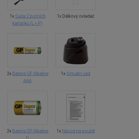
1x
Sada 2 bočních
1x Dálkový ovladač
kartáčků (L + P)
2x
Baterie GP Alkaline
1x
Virtuální zeď
AAA
2x
Baterie GP Alkaline
1x
Návod na použití
D