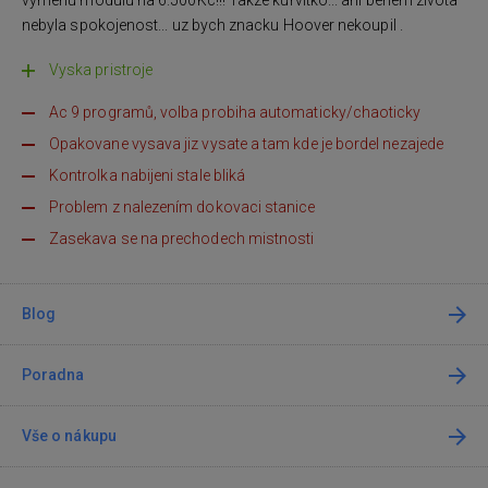
vymenu modulu na 6.500Kc!!! Takze kurvitko... ani behem zivota
nebyla spokojenost... uz bych znacku Hoover nekoupil .
Vyska pristroje
Ac 9 programů, volba probiha automaticky/chaoticky
Opakovane vysava jiz vysate a tam kde je bordel nezajede
Kontrolka nabijeni stale bliká
Problem z nalezením dokovaci stanice
Zasekava se na prechodech mistnosti
Blog
Poradna
Vše o nákupu