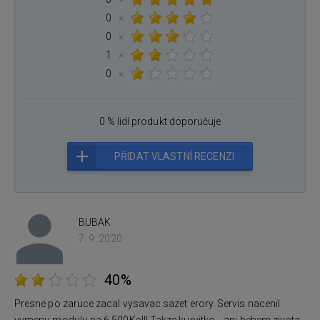
0
×
0
×
1
×
0
×
0 % lidí produkt doporučuje
PŘIDAT VLASTNÍ RECENZI
BUBAK
7. 9. 2020
40%
Presne po zaruce zacal vysavac sazet erory. Servis nacenil