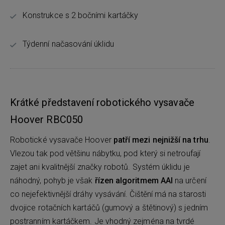
Konstrukce s 2 bočními kartáčky
Týdenní načasování úklidu
Krátké představení robotického vysavače
Hoover RBC050
Robotické vysavače Hoover
patří mezi nejnižší na trhu
.
Vlezou tak pod většinu nábytku, pod který si netroufají
zajet ani kvalitnější značky robotů. Systém úklidu je
náhodný, pohyb je však
řízen algoritmem AAI
na určení
co nejefektivnější dráhy vysávání. Čištění má na starosti
dvojice rotačních kartáčů (gumový a štětinový) s jedním
postranním kartáčkem. Je vhodný zejména na tvrdé