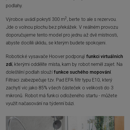
podlahy.
2
Výrobce uvádí pokrytí 300 m
, berte to ale s rezervou.
Jde o volnou plochu bez překážek. V reálném provozu
doporučujeme tento model pro jednu až dvě místnosti,
abyste docílili úklidu, se kterým budete spokojeni.
Robotické vysavače Hoover podporují
funkci virtuálních
zdí
, kterými oddělíte místa, kam by robot neměl zajet. Na
doleštění podlah slouží
funkce suchého mopování
.
Filtraci zabezpečuje tzv. Pad EPA filtr typu E10, který
zachytí víc jako 85% všech částeček o velikosti do 3
mikronů. Robot má funkci odloženého startu - můžete
využít načasování na týdenní bázi.