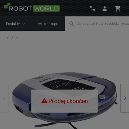
Produkty
Vše o nákupu
Zpět
Předchozí
Ná
Prodej ukončen