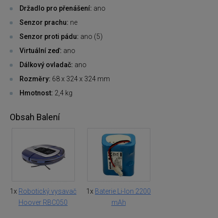
Držadlo pro přenášení:
ano
Senzor prachu:
ne
Senzor proti pádu:
ano (5)
Virtuální zeď:
ano
Dálkový ovladač:
ano
Rozměry:
68 x 324 x 324 mm
Hmotnost:
2,4 kg
Obsah Balení
1x
Robotický vysavač
1x
Baterie Li-Ion 2200
Hoover RBC050
mAh