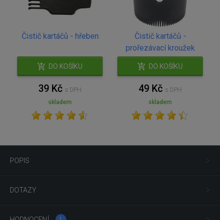
Čistič kartáčů - hřeben
Čistič kartáčů -
prořezávací kroužek
DO KOŠÍKU
DO KOŠÍKU
39 Kč
49 Kč
s DPH
s DPH
skladem
skladem
POPIS
DOTAZY
HODNOCENÍ
1