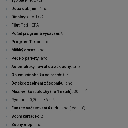
Typ baterie:
Li-Ion
Doba dobíjení:
4 hod.
Display:
ano, LCD
Filtr:
Pad HEPA
Počet programů vysávání:
9
Program Turbo:
ano
Měkký doraz:
ano
Péče o parkety:
ano
Automatický návrat do základny:
ano
Objem zásobníku na prach:
0,5 l
Detekce zaplnění zásobníku:
ano
2
Max. velikost plochy (na 1 nabití):
300 m
Rychlost:
0,20 - 0,35 m/s
Funkce načasování úklidu:
ano (týdenní)
Boční kartáček:
2
Suchý mop:
ano