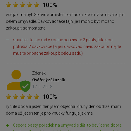
100%
vse jak ma byt. Sikovne umisteni kartacku, ktere uz se nevaleji po
celem umyvadle. Davkovac take fajn, jen mohlo byt mozno
zakoupit samostatne
snad jen to, pokud v rodine pouzivate 2 pasty, tak jsou
potreba 2 davkovace (a jen davkovac navic zakoupit nejde,
musite pripadne zakoupit celou sadu)
Zdeněk
Ověřený
zákazník
12. 1. 2018
100%
rychlé dodáni jeden den jsem objednal druhý den obdržel mám
doma už jeden ten je pro vnučky funguje jak má
úspora pasty pořádek na umyvadle děti to baví cena dobrá