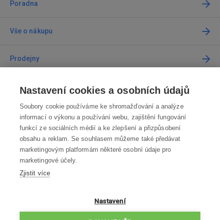
Poradna
Vše o nákupu
Prodejny
Kontakt
Nastavení cookies a osobních údajů
Soubory cookie používáme ke shromažďování a analýze
Kontaktujte nás
informací o výkonu a používání webu, zajištění fungování
funkcí ze sociálních médií a ke zlepšení a přizpůsobení
info@robotworld.cz
obsahu a reklam. Se souhlasem můžeme také předávat
marketingovým platformám některé osobní údaje pro
220 770 770
Po-Pá 8:00—16:00
marketingové účely.
Zjistit více
VŠECHNY KONTAKTY
OBCHODNÍ PODMÍNKY
Nastavení