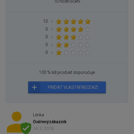
10 hodnocení
10
×
0
×
0
×
0
×
0
×
100 % lidí produkt doporučuje
PŘIDAT VLASTNÍ RECENZI
Lenka
Ověřený
zákazník
14. 3. 2018