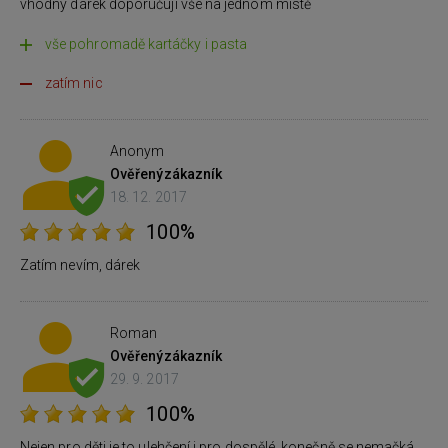
vhodný dárek doporučuji vše na jednom místě
vše pohromadě kartáčky i pasta
zatím nic
Anonym
Ověřený
zákazník
18. 12. 2017
100%
Zatím nevím, dárek
Roman
Ověřený
zákazník
29. 9. 2017
100%
Nejen pro děti,je to ulehčení i pro dospělé, konečně se nemačká