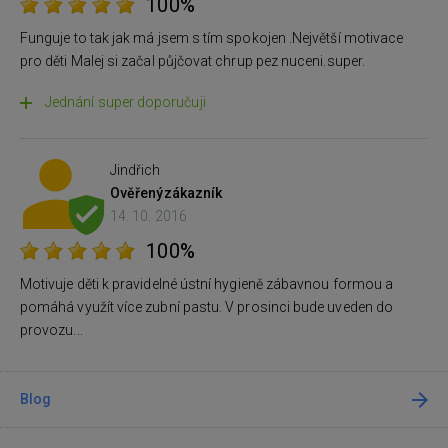
100%
Funguje to tak jak má jsem s tím spokojen .Největší motivace
pro děti Malej si začal půjčovat chrup pez nuceni.super.
Jednání super doporučuji
Jindřich
Ověřený
zákazník
14. 10. 2016
100%
Motivuje děti k pravidelné ústní hygieně zábavnou formou a
pomáhá využít více zubní pastu. V prosinci bude uveden do
provozu...
Blog