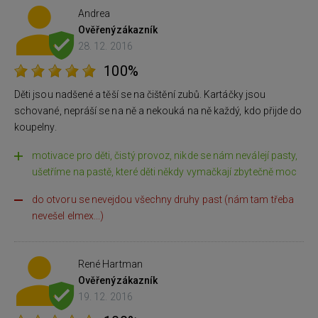
Andrea
Ověřený
zákazník
28. 12. 2016
100%
Děti jsou nadšené a těší se na čištění zubů. Kartáčky jsou
schované, nepráší se na ně a nekouká na ně každý, kdo přijde do
koupelny.
motivace pro děti, čistý provoz, nikde se nám neválejí pasty,
ušetříme na pastě, které děti někdy vymačkají zbytečně moc
do otvoru se nevejdou všechny druhy past (nám tam třeba
nevešel elmex...)
René Hartman
Ověřený
zákazník
19. 12. 2016