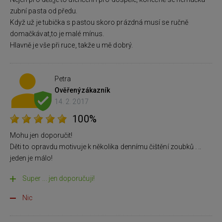
zubní pasta od předu.
Když už je tubička s pastou skoro prázdná musí se ručně
domačkávat,to je malé mínus.
Hlavně je vše při ruce, takže u mě dobrý.
Petra
Ověřený
zákazník
14. 2. 2017
100%
Mohu jen doporučit!
Děti to opravdu motivuje k několika dennímu čištění zoubků . ..
jeden je málo!
Super ... jen doporučuji!
Nic