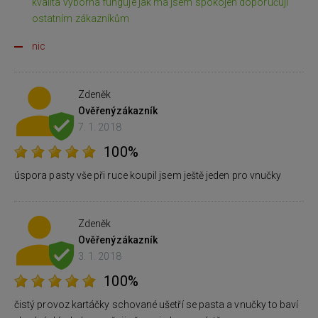
kvalita výborná funguje jak má jsem spokojen doporučuji
ostatním zákazníkům
nic
Zdeněk
Ověřený
zákazník
7. 1. 2018
100%
úspora pasty vše při ruce koupil jsem ještě jeden pro vnučky
Zdeněk
Ověřený
zákazník
3. 1. 2018
100%
čistý provoz kartáčky schované ušetří se pasta a vnučky to baví