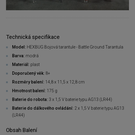
Technická specifikace
Model:
HEXBUG Bojová tarantule - Battle Ground Tarantula
Barva:
modrá
Materiál:
plast
Doporučený věk:
8+
Rozměry balení:
14,8 x 11,5 x 12,8 cm
Hmotnost balení:
175 g
Baterie do robota:
3 x 1,5 V baterie typu AG13 (LR44)
Baterie do dálkového ovládání:
2 x 1,5 V baterie typu AG13
(LR44)
Obsah Balení