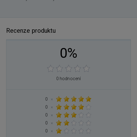
Recenze produktu
0%
0 hodnocení
0
×
0
×
0
×
0
×
0
×