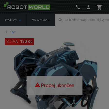
Produkty
Vše o nákupu
Zpět
SLEVA
130 Kč
Prodej ukončen