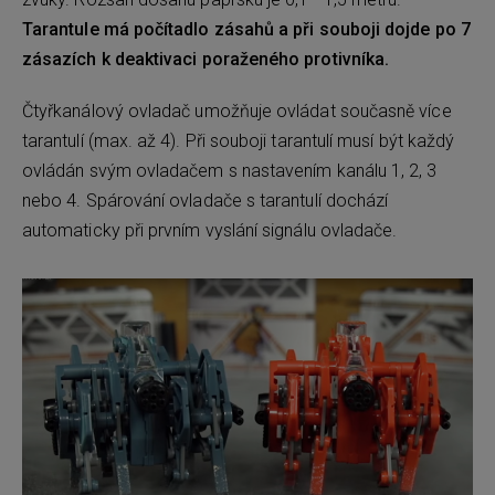
Tarantule má počítadlo zásahů a při souboji dojde po 7
zásazích k deaktivaci poraženého protivníka.
Čtyřkanálový ovladač umožňuje ovládat současně více
tarantulí (max. až 4). Při souboji tarantulí musí být každý
ovládán svým ovladačem s nastavením kanálu 1, 2, 3
nebo 4. Spárování ovladače s tarantulí dochází
automaticky při prvním vyslání signálu ovladače.