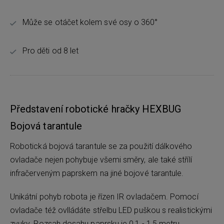
Může se otáčet kolem své osy o 360°
Pro děti od 8 let
Představení robotické hračky HEXBUG
Bojová tarantule
Robotická bojová tarantule se za použití dálkového
ovladače nejen pohybuje všemi směry, ale také střílí
infračerveným paprskem na jiné bojové tarantule.
Unikátní pohyb robota je řízen IR ovladačem. Pomocí
ovladače též ovlládáte střelbu LED puškou s realistickými
zvuky. Rozsah dosahu paprsku je 0,1 - 1,5 metru.