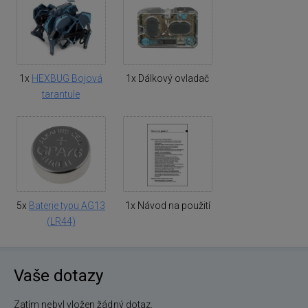
1x
HEXBUG Bojová
1x Dálkový ovladač
tarantule
5x
Baterie typu AG13
1x Návod na použití
(LR44)
Vaše dotazy
Zatím nebyl vložen žádný dotaz.