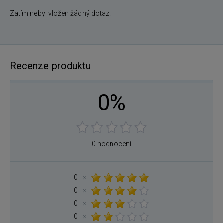
Zatím nebyl vložen žádný dotaz.
Recenze produktu
0%
0 hodnocení
0
×
0
×
0
×
0
×