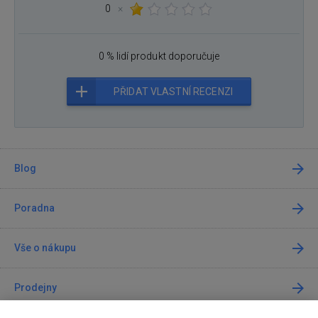
0
×
0 % lidí produkt doporučuje
PŘIDAT VLASTNÍ RECENZI
Blog
Poradna
Vše o nákupu
Prodejny