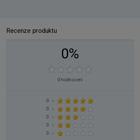
Recenze produktu
0%
0 hodnocení
0
×
0
×
0
×
0
×
0
×