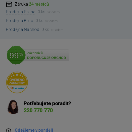
Záruka
24 měsíců
Prodejna Praha
0 ks
skladem
Prodejna Brno
0 ks
skladem
Prodejna Náchod
0 ks
skladem
99
Zákazníků
%
DOPORUČUJE OBCHOD
Potřebujete poradit?
220 770 770
Odešleme v pondělí