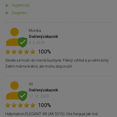
Hygienický
Elegantní
Monika
Ověřený
zákazník
3. 2. 2024
100%
Skvěle se hodí i do menší kuchyně. Pěkný vzhled a je velmi tichý.
Zatím máme krátce, ale mohu doporučit.
Vil
Ověřený
zákazník
17. 12. 2023
100%
Helpmation ELEGANT 40l (AK 5515). Vše funguje jak má.