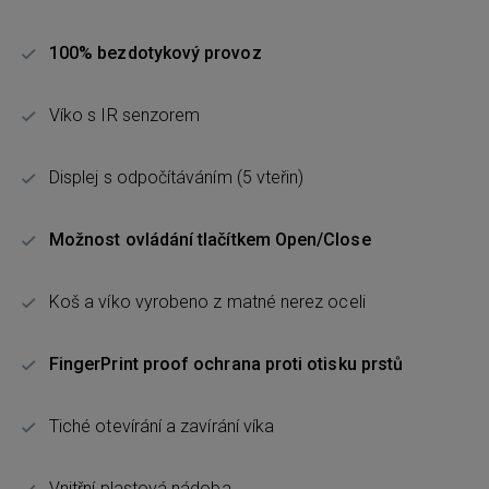
100% bezdotykový provoz
Víko s IR senzorem
Displej s odpočítáváním (5 vteřin)
Možnost ovládání tlačítkem Open/Close
Koš a víko vyrobeno z matné nerez oceli
FingerPrint proof ochrana proti otisku prstů
Tiché otevírání a zavírání víka
Vnitřní plastová nádoba