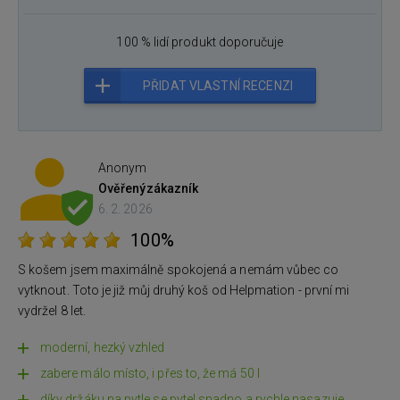
100 % lidí produkt doporučuje
PŘIDAT VLASTNÍ RECENZI
Anonym
Ověřený
zákazník
6. 2. 2026
100%
S košem jsem maximálně spokojená a nemám vůbec co
vytknout. Toto je již můj druhý koš od Helpmation - první mi
vydržel 8 let.
moderní, hezký vzhled
zabere málo místo, i přes to, že má 50 l
díky držáku na pytle se pytel snadno a rychle nasazuje