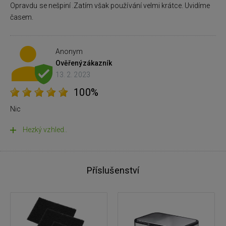
Opravdu se nešpiní .Zatím však používání velmi krátce. Uvidíme
časem.
Anonym
Ověřený
zákazník
13. 2. 2023
100%
Nic
Hezký vzhled..
Příslušenství