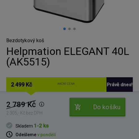
Bezdotykový koš
Helpmation ELEGANT 40L
(AK5515)
2 499 Kč
Právě dnes!
AKČNÍ CENA
2 789 Kč
Do košíku
2 305,- Kč bez DPH
1-2 ks
Skladem
Odešleme
v pondělí