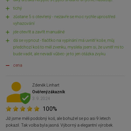
tichý
zůstane 5 s otevřený - nezavře se moc rychle uprostřed
vyhazování
jde otevřít a zavřít manuálně
dá se vypnout - tlačítko na vypínání má uvnitř koše, můj
předchozí koš to měl zvenku, myslela jsem si, že uvnitř mi to
bude vadit, ale nevadí vůbec- je to jen otázka zvyku
cena
Zdeněk Linhart
Ověřený
zákazník
3. 9. 2024
100%
Již jsme měli podobný koš, ale bohužel se po asi 9.letech
pokazil. Tak volba byla jasná. Výborný a elegantní výrobek.