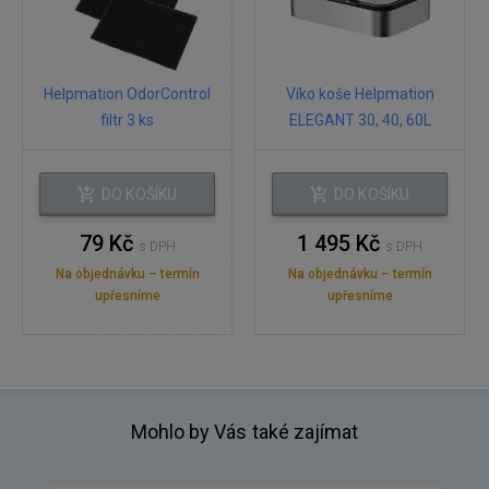
Helpmation OdorControl
Víko koše Helpmation
filtr 3 ks
ELEGANT 30, 40, 60L
DO KOŠÍKU
DO KOŠÍKU
79 Kč
1 495 Kč
s DPH
s DPH
Na objednávku – termín
Na objednávku – termín
upřesníme
upřesníme
Mohlo by Vás také zajímat