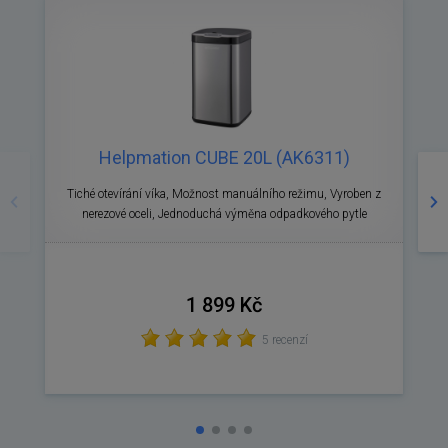
Helpmation CUBE 20L (AK6311)
Předchozí
Ná
Tiché otevírání víka, Možnost manuálního režimu, Vyroben z
nerezové oceli, Jednoduchá výměna odpadkového pytle
1 899 Kč
5 recenzí