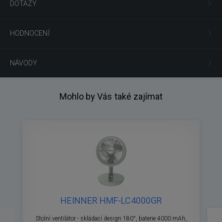
DOTAZY
HODNOCENÍ
NÁVODY
Mohlo by Vás také zajímat
HEINNER HMF-LC4000GR
Předchozí
Ná
Stolní ventilátor - skládací design 180°, baterie 4000 mAh,