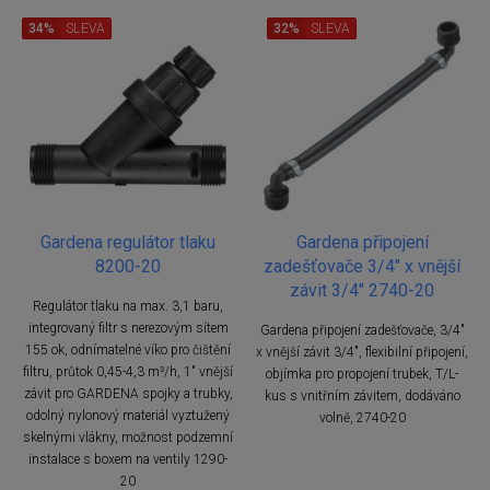
34%
SLEVA
32%
SLEVA
Gardena regulátor tlaku
Gardena připojení
8200-20
zadešťovače 3/4" x vnější
závit 3/4" 2740-20
Regulátor tlaku na max. 3,1 baru,
integrovaný filtr s nerezovým sítem
Gardena připojení zadešťovače, 3/4"
155 ok, odnímatelné víko pro čištění
x vnější závit 3/4", flexibilní připojení,
filtru, průtok 0,45-4,3 m³/h, 1" vnější
objímka pro propojení trubek, T/L-
závit pro GARDENA spojky a trubky,
kus s vnitřním závitem, dodáváno
odolný nylonový materiál vyztužený
volně, 2740-20
skelnými vlákny, možnost podzemní
instalace s boxem na ventily 1290-
20