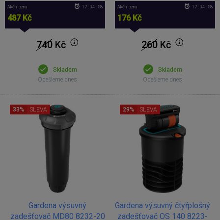
Akční cena
17 : 04 : 57
Akční cena
17 : 04 : 57
487 Kč
176 Kč
740
Kč
260
Kč
Skladem
Skladem
Odešleme dnes
Odešleme dnes
33%
SLEVA
29%
SLEVA
Gardena výsuvný
Gardena výsuvný čtyřplošný
zadešťovač MD80 8232-20
zadešťovač OS 140 8223-