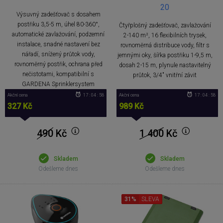
20
Výsuvný zadešťovač s dosahem
postřiku 3,5-5 m, úhel 80-360°,
Čtyřplošný zadešťovač, zavlažování
automatické zavlažování, podzemní
2-140 m², 16 flexibilních trysek,
instalace, snadné nastavení bez
rovnoměrná distribuce vody, filtr s
nářadí, snížený průtok vody,
jemnými oky, šířka postřiku 1-9,5 m,
rovnoměrný postřik, ochrana před
dosah 2-15 m, plynule nastavitelný
nečistotami, kompatibilní s
průtok, 3/4" vnitřní závit
GARDENA Sprinklersystem
Akční cena
17 : 04 : 57
Akční cena
17 : 04 : 57
327 Kč
989 Kč
490
Kč
1 400
Kč
Skladem
Skladem
Odešleme dnes
Odešleme dnes
31%
SLEVA