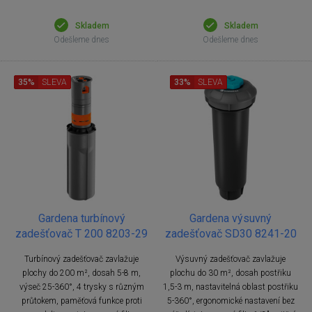
Skladem
Skladem
Odešleme dnes
Odešleme dnes
35%
SLEVA
33%
SLEVA
Gardena turbínový
Gardena výsuvný
zadešťovač T 200 8203-29
zadešťovač SD30 8241-20
Turbínový zadešťovač zavlažuje
Výsuvný zadešťovač zavlažuje
plochy do 200 m², dosah 5-8 m,
plochu do 30 m², dosah postřiku
výseč 25-360°, 4 trysky s různým
1,5-3 m, nastavitelná oblast postřiku
průtokem, paměťová funkce proti
5-360°, ergonomické nastavení bez