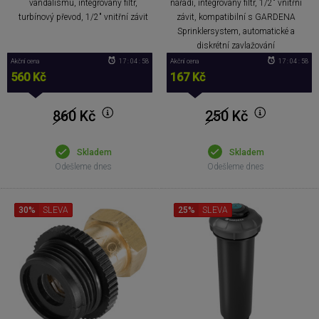
vandalismu, integrovaný filtr,
nářadí, integrovaný filtr, 1/2" vnitřní
turbínový převod, 1/2" vnitřní závit
závit, kompatibilní s GARDENA
Sprinklersystem, automatické a
diskrétní zavlažování
Akční cena
17 : 04 : 57
Akční cena
17 : 04 : 57
560 Kč
167 Kč
860
Kč
250
Kč
Skladem
Skladem
Odešleme dnes
Odešleme dnes
30%
SLEVA
25%
SLEVA