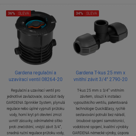
36%
SLEVA
34%
SLEVA
Gardena regulační a
Gardena T-kus 25 mm x
uzavírací ventil 08264-20
vnitřní závit 3/4" 2790-20
Regulační a uzavírací ventil pro
T-kus 25 mm s 3/4" vnitřním
jednotlivé zavlažovače, součást řady
závitem, slouží k instalaci
GARDENA Sprinkler System, plynulá
vypouštěcího ventilu, patentovaná
regulace nebo úplné vypnutí průtoku
technologie Quick&Easy, rychlé
vody, horní kryt při otevření zmizí
sestavování potrubí bez nářadí,
uvnitř zásuvky, odnímatelné sítko
šroubové spojení samotěsnící,
proti znečištění, vnější závit 3/4",
vodotěsné spojení, kvalitní výrobky
snadná ruční regulace průtoku vody,
GARDENA německé výroby, úspora