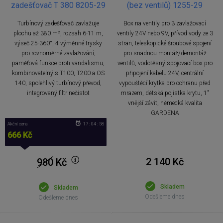
zadešťovač T 380 8205-29
(bez ventilů) 1255-29
Turbínový zadešťovač zavlažuje
Box na ventily pro 3 zavlažovací
plochu až 380 m², rozsah 6-11 m,
ventily 24V nebo 9V, přívod vody ze 3
výseč 25-360°, 4 výměnné trysky
stran, teleskopické šroubové spojení
pro rovnoměrné zavlažování,
pro snadnou montáž/demontáž
paměťová funkce proti vandalismu,
ventilů, vodotěsný spojovací box pro
kombinovatelný s T100, T200 a OS
připojení kabelu 24V, centrální
140, spolehlivý turbínový převod,
vypouštěcí krytka pro ochranu před
integrovaný filtr nečistot
mrazem, dětská pojistka krytu, 1"
vnější závit, německá kvalita
GARDENA
Akční cena
17 : 04 : 57
666 Kč
2 140 Kč
980
Kč
Skladem
Skladem
Odešleme dnes
Odešleme dnes