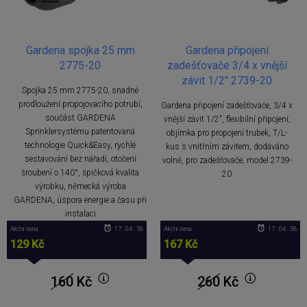
Gardena spojka 25 mm
Gardena připojení
2775-20
zadešťovače 3/4 x vnější
závit 1/2" 2739-20
Spojka 25 mm 2775-20, snadné
prodloužení propojovacího potrubí,
Gardena připojení zadešťovače, 3/4 x
součást GARDENA
vnější závit 1/2", flexibilní připojení,
Sprinklersystému patentovaná
objímka pro propojení trubek, T/L-
technologie Quick&Easy, rychlé
kus s vnitřním závitem, dodáváno
sestavování bez nářadí, otočení
volně, pro zadešťovače, model 2739-
šroubení o 140°, špičková kvalita
20
výrobku, německá výroba
GARDENA, úspora energie a času při
instalaci
Akční cena
17 : 04 : 57
Akční cena
17 : 04 : 57
129 Kč
167 Kč
160
Kč
260
Kč