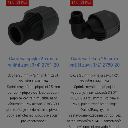
21%
SLEVA
12%
SLEVA
Gardena spojka 25 mm x
Gardena L-kus 25 mm x
vnitřní závit 3/4" 2761-20
vnější závit 1/2" 2780-20
Spojka 25 mm x 3/4" vnitřní závit,
L-kus 25 mm x vnější závit 1/2",
součást GARDENA
součást GARDENA
Sprinklersystému, připojení 25 mm
Sprinklersystému, připojení
potrubí k připojovací krabici, vodní
výsuvných zavlažovačů S 80/T
přípojce, centrálnímu filtru nebo
100/T 200, 25 mm x 1/2" vnější
výsuvnému zavlažovači S 80/300,
závit, patentovaná technologie
přímé připojení k domácímu přívodu
Quick&Easy, rychlé
vody, samotěsnící šroubové spojení
sestavování/rozebírání potrubí bez
pro vodotěsnost
nářadí otočením o 140°, samotěsnící
šroubové spojení pro vodotěsnost,