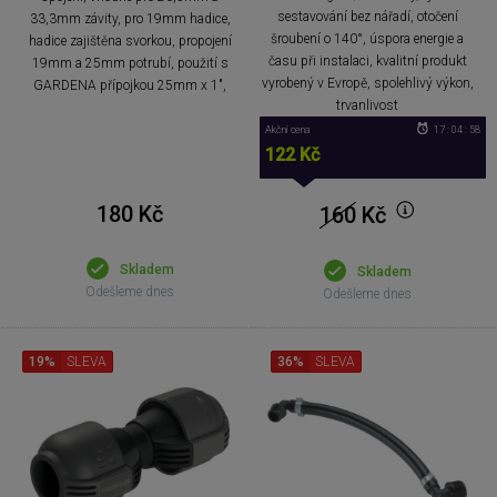
sestavování bez nářadí, otočení
33,3mm závity, pro 19mm hadice,
šroubení o 140°, úspora energie a
hadice zajištěna svorkou, propojení
času při instalaci, kvalitní produkt
19mm a 25mm potrubí, použití s
vyrobený v Evropě, spolehlivý výkon,
GARDENA přípojkou 25mm x 1",
trvanlivost
Akční cena
17 : 04 : 57
122 Kč
180 Kč
160
Kč
Skladem
Skladem
Odešleme dnes
Odešleme dnes
19%
SLEVA
36%
SLEVA