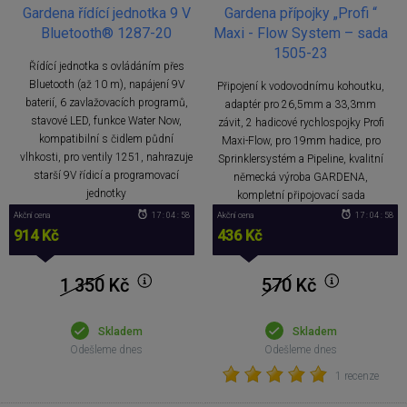
Gardena řídící jednotka 9 V
Gardena přípojky „Profi “
Bluetooth® 1287-20
Maxi - Flow System – sada
1505-23
Řídící jednotka s ovládáním přes
Bluetooth (až 10 m), napájení 9V
Připojení k vodovodnímu kohoutku,
baterií, 6 zavlažovacích programů,
adaptér pro 26,5mm a 33,3mm
stavové LED, funkce Water Now,
závit, 2 hadicové rychlospojky Profi
kompatibilní s čidlem půdní
Maxi-Flow, pro 19mm hadice, pro
vlhkosti, pro ventily 1251, nahrazuje
Sprinklersystém a Pipeline, kvalitní
starší 9V řídicí a programovací
německá výroba GARDENA,
jednotky
kompletní připojovací sada
Akční cena
17 : 04 : 57
Akční cena
17 : 04 : 57
914 Kč
436 Kč
1 350
Kč
570
Kč
Skladem
Skladem
Odešleme dnes
Odešleme dnes
1 recenze