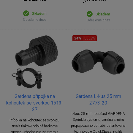
Skladem
Skladem
Odešleme dnes
Odešleme dnes
24%
SLEVA
Gardena přípojka na
Gardena L-kus 25 mm
kohoutek se svorkou 1513-
2773-20
27
L-kus 25 mm, součást GARDENA
Sprinklersystému, změna směru
Přípojka na kohoutek se svorkou,
propojovacího potrubí, patentovaná
trvale tlakově odolné hadicové
technologie Quick&Easy, rychlé
spojení, vhodné pro 26,5mm a