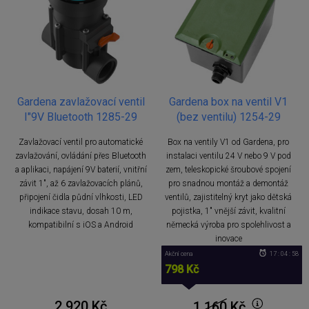
Gardena zavlažovací ventil
Gardena box na ventil V1
I"9V Bluetooth 1285-29
(bez ventilu) 1254-29
Zavlažovací ventil pro automatické
Box na ventily V1 od Gardena, pro
zavlažování, ovládání přes Bluetooth
instalaci ventilu 24 V nebo 9 V pod
a aplikaci, napájení 9V baterií, vnitřní
zem, teleskopické šroubové spojení
závit 1", až 6 zavlažovacích plánů,
pro snadnou montáž a demontáž
připojení čidla půdní vlhkosti, LED
ventilů, zajistitelný kryt jako dětská
indikace stavu, dosah 10 m,
pojistka, 1" vnější závit, kvalitní
kompatibilní s iOS a Android
německá výroba pro spolehlivost a
inovace
Akční cena
17 : 04 : 57
798 Kč
2 920 Kč
1 160
Kč