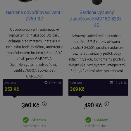
Gardena odvodňovací ventil
Gardena výsuvný
2760-37
zadešťovač MD180 8233-
20
Odvodňovací ventil automatické
vypouštění při tlaku pod 0,2 baru,
Výsuvný zadešťovač s dosahem
ochrana před mrazem, instalace v
postřiku 5-7,5 m, zavlažovaná
nejnižším bodě systému, umístění v
plocha 80-360°, snadné nastavení
propláchnutém hrubém štěrku, 3/4"
bez nářadí, snížený průtok vody
závit, prvek GARDENA
rotační tryskou, rovnoměrný postřik,
Sprinklersystému, odvodňovací
dvojitý výsuvný systém, integrovaný
ventil 2760-37, společnost
filtr, 1/2" vnitřní závit pro připojení
GARDENA
Akční cena
17 : 04 : 57
Akční cena
17 : 04 : 57
253 Kč
369 Kč
360
Kč
490
Kč
Skladem
Skladem
Odešleme dnes
Odešleme dnes