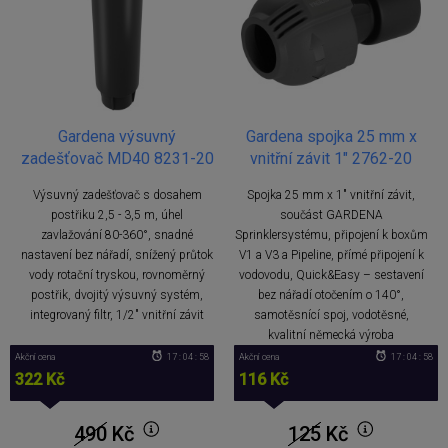
Gardena výsuvný
Gardena spojka 25 mm x
zadešťovač MD40 8231-20
vnitřní závit 1" 2762-20
Výsuvný zadešťovač s dosahem
Spojka 25 mm x 1" vnitřní závit,
postřiku 2,5 - 3,5 m, úhel
součást GARDENA
zavlažování 80-360°, snadné
Sprinklersystému, připojení k boxům
nastavení bez nářadí, snížený průtok
V1 a V3 a Pipeline, přímé připojení k
vody rotační tryskou, rovnoměrný
vodovodu, Quick&Easy – sestavení
postřik, dvojitý výsuvný systém,
bez nářadí otočením o 140°,
integrovaný filtr, 1/2" vnitřní závit
samotěsnící spoj, vodotěsné,
kvalitní německá výroba
Akční cena
17 : 04 : 57
Akční cena
17 : 04 : 57
322 Kč
116 Kč
490
Kč
125
Kč