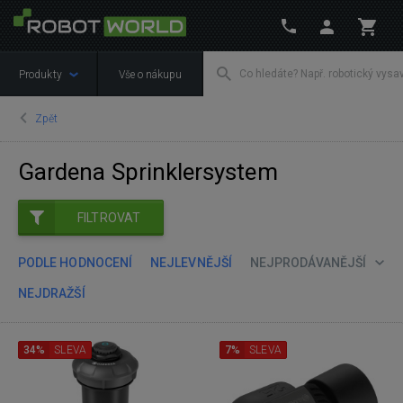
Produkty
Vše o nákupu
Zpět
Gardena Sprinklersystem
FILTROVAT
PODLE HODNOCENÍ
NEJLEVNĚJŠÍ
NEJPRODÁVANĚJŠÍ
NEJDRAŽŠÍ
34%
SLEVA
7%
SLEVA