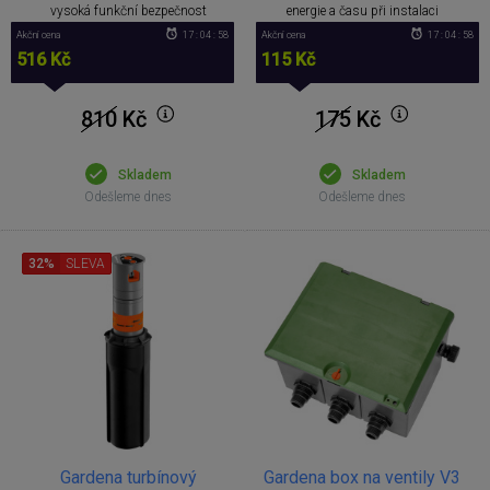
vysoká funkční bezpečnost
energie a času při instalaci
Akční cena
17 : 04 : 57
Akční cena
17 : 04 : 57
516 Kč
115 Kč
810
Kč
175
Kč
Skladem
Skladem
Odešleme dnes
Odešleme dnes
32%
SLEVA
Gardena turbínový
Gardena box na ventily V3