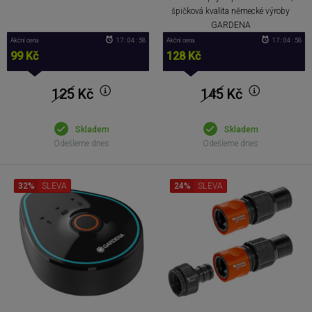
špičková kvalita německé výroby
GARDENA
Akční cena
17 : 04 : 57
Akční cena
17 : 04 : 57
99 Kč
128 Kč
125
Kč
145
Kč
Skladem
Skladem
Odešleme dnes
Odešleme dnes
32%
SLEVA
24%
SLEVA