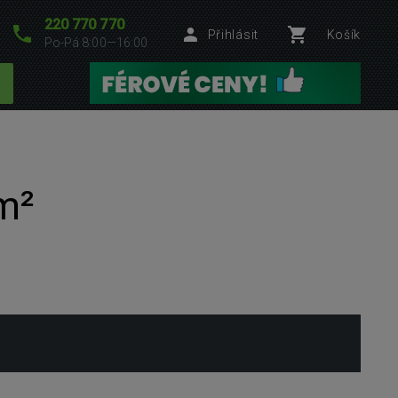
220 770 770
Přihlásit
Košík
Po-Pá 8:00—16:00
m²