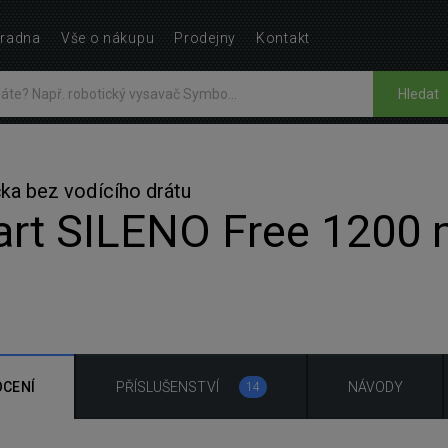
radna
Vše o nákupu
Prodejny
Kontakt
Hledat
ka bez vodícího drátu
rt SILENO Free 1200 
CENÍ
PŘÍSLUŠENSTVÍ
NÁVODY
14