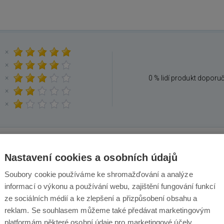
×
×
×
0 % lidí produkt doporu
×
×
Nastavení cookies a osobních údajů
Mohlo by Vás také zajímat
Soubory cookie používáme ke shromažďování a analýze
informací o výkonu a používání webu, zajištění fungování funkcí
ze sociálních médií a ke zlepšení a přizpůsobení obsahu a
reklam. Se souhlasem můžeme také předávat marketingovým
platformám některé osobní údaje pro marketingové účely.