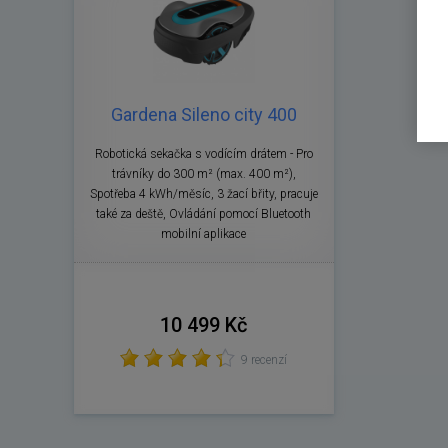
Gardena Sileno city 400
Robotická sekačka s vodícím drátem - Pro
trávníky do 300 m² (max. 400 m²),
Spotřeba 4 kWh/měsíc, 3 žací břity, pracuje
také za deště, Ovládání pomocí Bluetooth
mobilní aplikace
10 499 Kč
9 recenzí