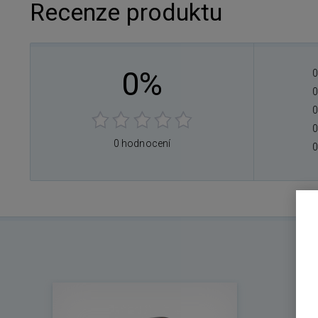
Recenze produktu
0%
0
0
0
0
0 hodnocení
0