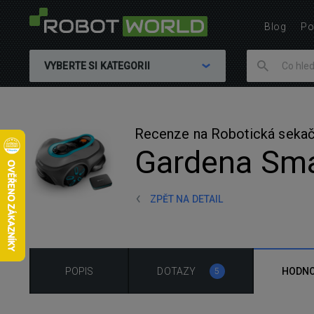
Blog
Po
VYBERTE SI KATEGORII
Recenze na Robotická sekač
Gardena Sma
ZPĚT NA DETAIL
POPIS
DOTAZY
HODNO
5