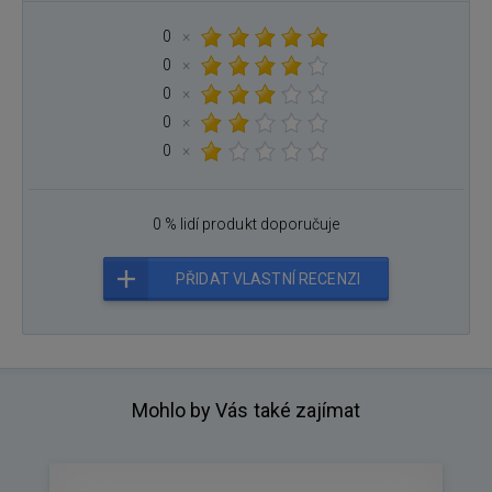
0
×
0
×
0
×
0
×
0
×
0 % lidí produkt doporučuje
PŘIDAT VLASTNÍ RECENZI
Mohlo by Vás také zajímat