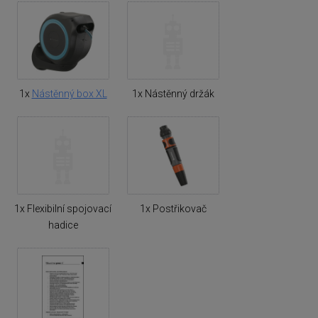
1x
Nástěnný box XL
1x Nástěnný držák
1x Flexibilní spojovací
1x Postřikovač
hadice