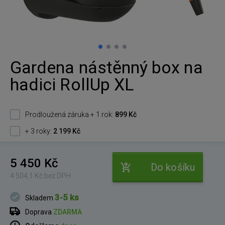
Gardena nástěnný box na
hadici RollUp XL
Prodloužená záruka + 1 rok:
899 Kč
+ 3 roky:
2 199 Kč
5 450 Kč
Do košíku
4 504,1 Kč bez DPH
3-5 ks
Skladem
Doprava
ZDARMA