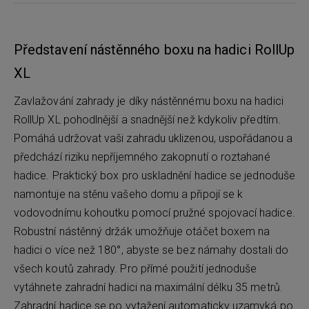
Představení nástěnného boxu na hadici RollUp
XL
Zavlažování zahrady je díky nástěnnému boxu na hadici
RollUp XL pohodlnější a snadnější než kdykoliv předtím.
Pomáhá udržovat vaši zahradu uklizenou, uspořádanou a
předchází riziku nepříjemného zakopnutí o roztahané
hadice. Praktický box pro uskladnění hadice se jednoduše
namontuje na stěnu vašeho domu a připojí se k
vodovodnímu kohoutku pomocí pružné spojovací hadice.
Robustní nástěnný držák umožňuje otáčet boxem na
hadici o více než 180°, abyste se bez námahy dostali do
všech koutů zahrady. Pro přímé použití jednoduše
vytáhnete zahradní hadici na maximální délku 35 metrů.
Zahradní hadice se po vytažení automaticky uzamyká po