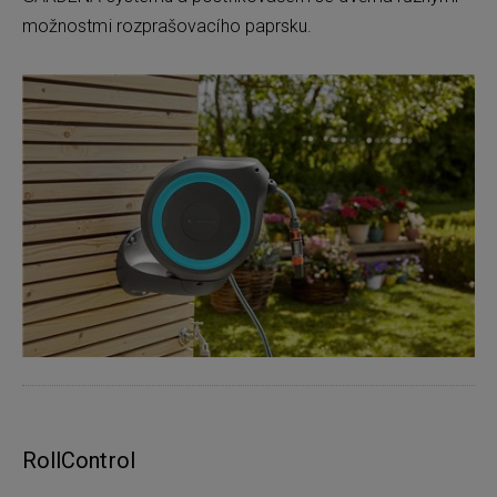
možnostmi rozprašovacího paprsku.
RollControl