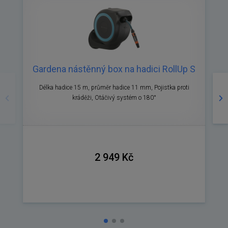
Gardena nástěnný box na hadici RollUp S
Předchozí
Ná
Délka hadice 15 m, průměr hadice 11 mm, Pojistka proti
kráděži, Otáčivý systém o 180°
2 949 Kč