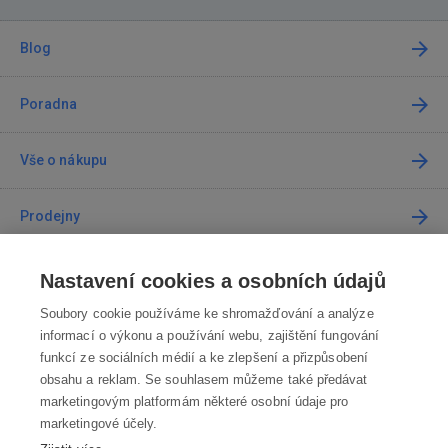
Blog
Poradna
Vše o nákupu
Prodejny
Kontakt
Nastavení cookies a osobních údajů
Soubory cookie používáme ke shromažďování a analýze
Kontaktujte nás
informací o výkonu a používání webu, zajištění fungování
funkcí ze sociálních médií a ke zlepšení a přizpůsobení
info@robotworld.cz
obsahu a reklam. Se souhlasem můžeme také předávat
marketingovým platformám některé osobní údaje pro
220 770 770
Po-Pá 8:00—16:00
marketingové účely.