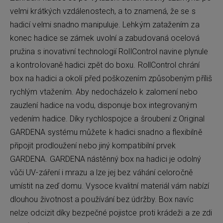
velmi krátkých vzdálenostech, a to znamená, že se s
hadicí velmi snadno manipuluje. Lehkým zatažením za
konec hadice se zámek uvolní a zabudovaná ocelová
pružina s inovativní technologií RollControl navine plynule
a kontrolovaně hadici zpět do boxu. RollControl chrání
box na hadici a okolí před poškozením způsobeným příliš
rychlým vtažením. Aby nedocházelo k zalomení nebo
zauzlení hadice na vodu, disponuje box integrovaným
vedením hadice. Díky rychlospojce a šroubení z Original
GARDENA systému můžete k hadici snadno a flexibilně
připojit prodloužení nebo jiný kompatibilní prvek
GARDENA. GARDENA nástěnný box na hadici je odolný
vůči UV-záření i mrazu a lze jej bez váhání celoročně
umístit na zeď domu. Vysoce kvalitní materiál vám nabízí
dlouhou životnost a používání bez údržby. Box navíc
nelze odcizit díky bezpečné pojistce proti krádeži a ze zdi