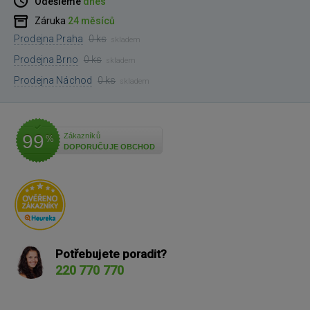
Odešleme
dnes
Záruka
24 měsíců
Prodejna Praha
0 ks
skladem
Prodejna Brno
0 ks
skladem
Prodejna Náchod
0 ks
skladem
99
Zákazníků
%
DOPORUČUJE OBCHOD
Potřebujete poradit?
220 770 770