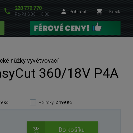
220 770 770
Přihlásit
Košík
Po-Pá 8:00—16:00
cké nůžky vyvětvovací
asyCut 360/18V P4A
9 Kč
+ 3 roky:
2 199 Kč
Do košíku