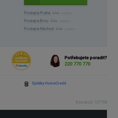
Prodejna Praha
0 ks
skladem
Prodejna Brno
0 ks
skladem
Prodejna Náchod
0 ks
skladem
Potřebujete poradit?
220 770 770
Splátky HomeCredit
Kód zboží: 107758