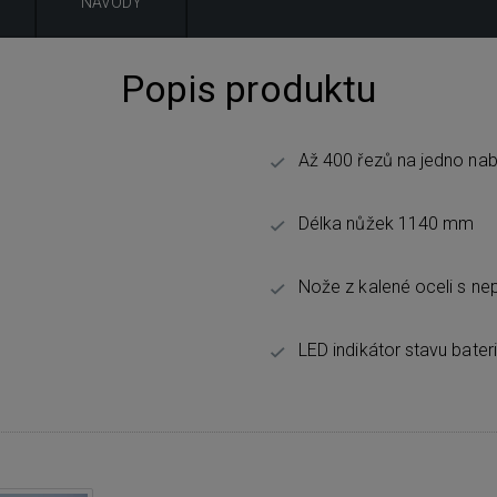
NÁVODY
Popis produktu
Až 400 řezů na jedno nabi
Délka nůžek 1140 mm
Nože z kalené oceli s n
LED indikátor stavu bateri