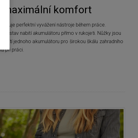
 maximální komfort
ajišťuje perfektní vyvážení nástroje během práce.
lní stav nabití akumulátoru přímo v rukojeti. Nůžky jsou
využití jednoho akumulátoru pro širokou škálu zahradního
u při práci.