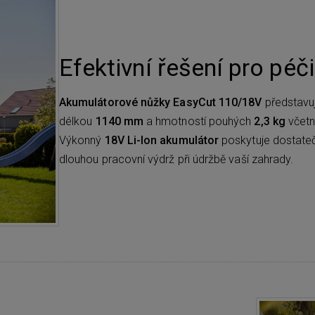
Efektivní řešení pro péč
Akumulátorové nůžky EasyCut 110/18V
představuj
délkou
1140 mm
a hmotností pouhých
2,3 kg
včetn
Výkonný
18V Li-Ion akumulátor
poskytuje dostateč
dlouhou pracovní výdrž při údržbě vaší zahrady.