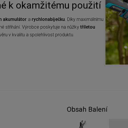
né k okamžitému použití
h akumulátor
a
rychlonabíječku
. Díky maximálnímu
né střihání. Výrobce poskytuje na nůžky
tříletou
ěru v kvalitu a spolehlivost produktu.
Obsah Balení