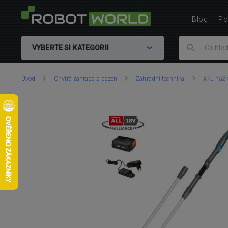
Blog
Po
VYBERTE SI KATEGORII
Nacházíte
Úvod
Chytrá zahrada a bazén
Zahradní technika
Aku nůžk
se
zde: