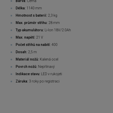
Barva:
Černá
Délka:
1140 mm
Hmotnost s baterií:
2,3 kg
Max. průměr střihu:
28 mm
Typ akumulátoru:
Li-Ion 18V/2.0Ah
Max. napětí:
21 V
Počet střihů na nabití:
400
Dosah:
2,5 m
Materiál nožů:
Kalená ocel
Povrch nožů:
Nepřilnavý
Indikace stavu:
LED v rukojeti
Záruka:
3 roky po registraci