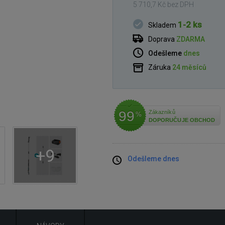
5 710,7 Kč bez DPH
1-2 ks
Skladem
Doprava
ZDARMA
Odešleme
dnes
Záruka
24 měsíců
99
Zákazníků
%
DOPORUČUJE OBCHOD
+9
Odešleme dnes