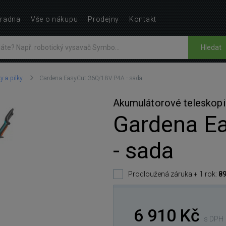
radna
Vše o nákupu
Prodejny
Kontakt
Hledat
y a pilky
Gardena EasyCut 360/18V P4A - sada
Akumulátorové teleskopi
Gardena E
- sada
Prodloužená záruka + 1 rok:
89
6 910 Kč
s DPH