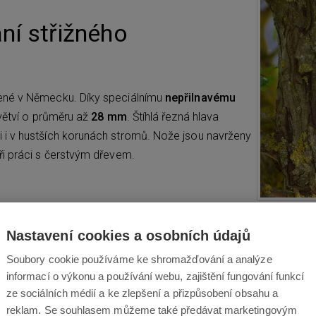
ní střižného
né v Německu. Díky speciálnímu
nepřilnavému
 větví o průměru až
28 mm
. Štíhlá řezná hlava
 i v hustších korunách stromů. Nože jsou navrženy
ři práci s čerstvým dřevem.
Nastavení cookies a osobních údajů
Soubory cookie používáme ke shromažďování a analýze
informací o výkonu a používání webu, zajištění fungování funkcí
ze sociálních médií a ke zlepšení a přizpůsobení obsahu a
reklam. Se souhlasem můžeme také předávat marketingovým