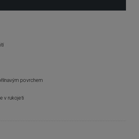
tí
epřilnavým povrchem
e v rukojeti