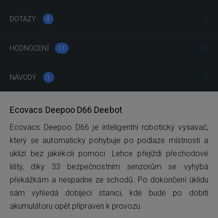
DOTAZY
4
HODNOCENÍ
11
NÁVODY
1
Ecovacs Deepoo D66 Deebot
Ecovacs Deepoo D66 je inteligentní robotický vysavač,
který se automaticky pohybuje po podlaze místnosti a
uklízí bez jakékoli pomoci. Lehce přejíždí přechodové
lišty, díky 33 bezpečnostním senzorům se vyhýbá
překážkám a nespadne ze schodů. Po dokončení úklidu
sám vyhledá dobíjecí stanici, kde bude po dobití
akumulátoru opět připraven k provozu.