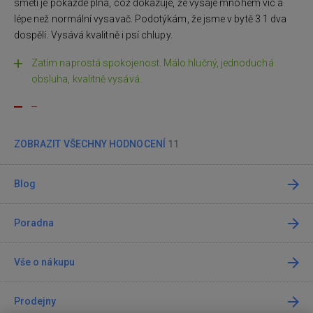
smetí je pokaždé plná, což dokazuje, že vysaje mnohem víc a
lépe než normální vysavač. Podotýkám, že jsme v bytě 3 1 dva
dospělí. Vysává kvalitně i psí chlupy.
Zatím naprostá spokojenost. Málo hlučný, jednoduchá
obsluha, kvalitně vysává.
--
ZOBRAZIT VŠECHNY HODNOCENÍ
11
Blog
Poradna
Vše o nákupu
Prodejny