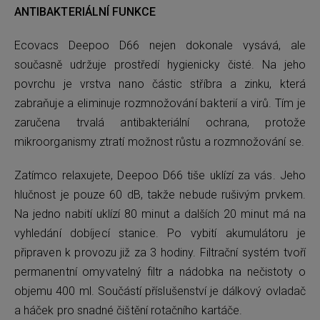
ANTIBAKTERIÁLNÍ FUNKCE
Ecovacs Deepoo D66 nejen dokonale vysává, ale
současně udržuje prostředí hygienicky čisté. Na jeho
povrchu je vrstva nano částic stříbra a zinku, která
zabraňuje a eliminuje rozmnožování bakterií a virů. Tím je
zaručena trvalá antibakteriální ochrana, protože
mikroorganismy ztratí možnost růstu a rozmnožování se.
Zatímco relaxujete, Deepoo D66 tiše uklízí za vás. Jeho
hlučnost je pouze 60 dB, takže nebude rušivým prvkem.
Na jedno nabití uklízí 80 minut a dalších 20 minut má na
vyhledání dobíjecí stanice. Po vybití akumulátoru je
připraven k provozu již za 3 hodiny. Filtrační systém tvoří
permanentní omyvatelný filtr a nádobka na nečistoty o
objemu 400 ml. Součástí příslušenství je dálkový ovladač
a háček pro snadné čištění rotačního kartáče.