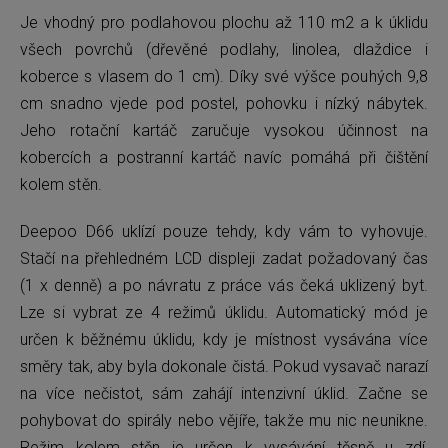
Je vhodný pro podlahovou plochu až 110 m2 a k úklidu
všech povrchů (dřevěné podlahy, linolea, dlaždice i
koberce s vlasem do 1 cm). Díky své výšce pouhých 9,8
cm snadno vjede pod postel, pohovku i nízký nábytek.
Jeho rotační kartáč zaručuje vysokou účinnost na
kobercích a postranní kartáč navíc pomáhá při čištění
kolem stěn.
Deepoo D66 uklízí pouze tehdy, kdy vám to vyhovuje.
Stačí na přehledném LCD displeji zadat požadovaný čas
(1 x denně) a po návratu z práce vás čeká uklizený byt.
Lze si vybrat ze 4 režimů úklidu. Automatický mód je
určen k běžnému úklidu, kdy je místnost vysávána více
směry tak, aby byla dokonale čistá. Pokud vysavač narazí
na více nečistot, sám zahájí intenzivní úklid. Začne se
pohybovat do spirály nebo vějíře, takže mu nic neunikne.
Režim kolem stěn je určen k vysávání těsně u zdí,