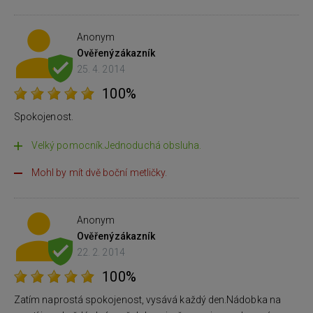
Anonym
Ověřený
zákazník
25. 4. 2014
100%
Spokojenost.
Velký pomocník.Jednoduchá obsluha.
Mohl by mít dvě boční metličky.
Anonym
Ověřený
zákazník
22. 2. 2014
100%
Zatím naprostá spokojenost, vysává každý den.Nádobka na