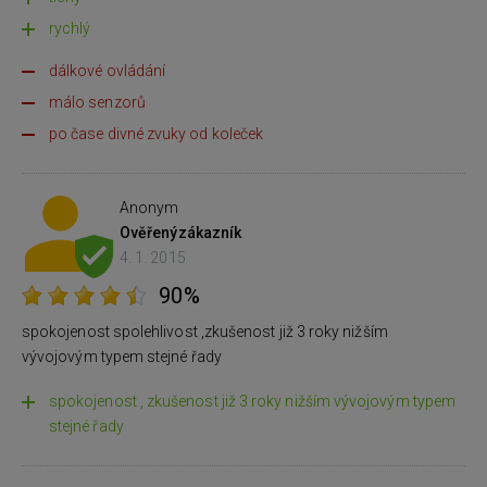
rychlý
dálkové ovládání
málo senzorů
po čase divné zvuky od koleček
Anonym
Ověřený
zákazník
4. 1. 2015
90%
spokojenost spolehlivost ,zkušenost již 3 roky nižším
vývojovým typem stejné řady
spokojenost , zkušenost již 3 roky nižším vývojovým typem
stejné řady