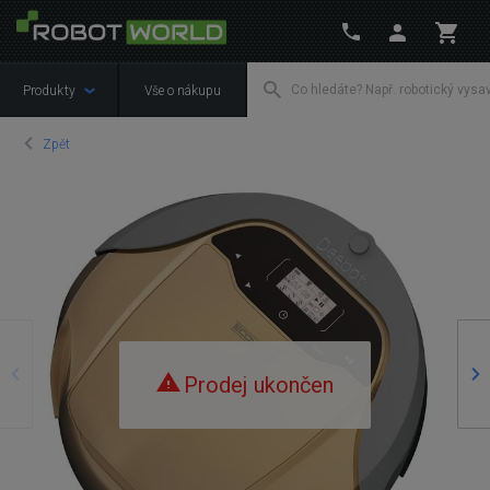
Produkty
Vše o nákupu
Zpět
Předchozí
Ná
Prodej ukončen