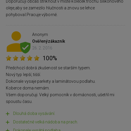
Doporučuji občas stříknout v místě koleček trochu silikonového
oleje,aby se zamezilo hlučnosti a znovu se lehce
pohyboval.Pracuje výborně.
Anonym
Ověřený
zákazník
26. 2. 2016
100%
Předchozí dobrá zkušenost se starším typem.
Nový typ lepší, tišší.
Dokonale vysaje parkety a laminátovou podlahu.
Koberce doma nemám.
Všem doporučuji. Velký pomocník v domácnosti, ušetřil mi
spoustu času.
Dlouhá doba vysávání.
Dostatečně velká nádoba na prach.
Dokonale vysátá podlaha.