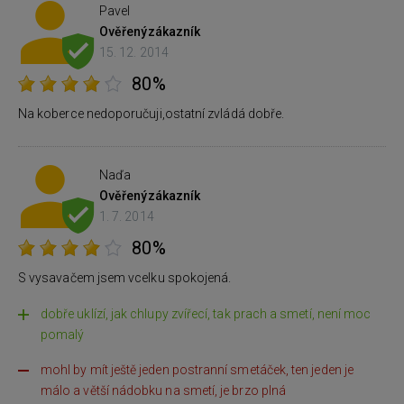
Pavel
Ověřený
zákazník
15. 12. 2014
80%
Na koberce nedoporučuji,ostatní zvládá dobře.
Naďa
Ověřený
zákazník
1. 7. 2014
80%
S vysavačem jsem vcelku spokojená.
dobře uklízí, jak chlupy zvířecí, tak prach a smetí, není moc
pomalý
mohl by mít ještě jeden postranní smetáček, ten jeden je
málo a větší nádobku na smetí, je brzo plná