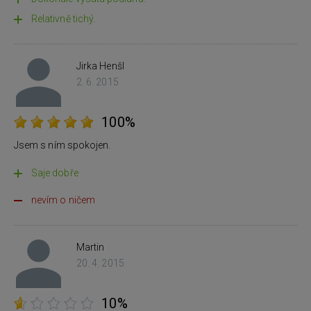
Relativně tichý.
Jirka Henšl
2. 6. 2015
100%
Jsem s ním spokojen.
Saje dobře
nevím o ničem
Martin
20. 4. 2015
10%