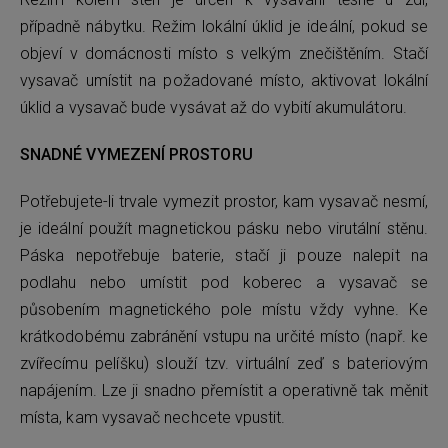
případně nábytku. Režim lokální úklid je ideální, pokud se
objeví v domácnosti místo s velkým znečištěním. Stačí
vysavač umístit na požadované místo, aktivovat lokální
úklid a vysavač bude vysávat až do vybití akumulátoru.
SNADNÉ VYMEZENÍ PROSTORU
Potřebujete-li trvale vymezit prostor, kam vysavač nesmí,
je ideální použít magnetickou pásku nebo virutální stěnu.
Páska nepotřebuje baterie, stačí ji pouze nalepit na
podlahu nebo umístit pod koberec a vysavač se
působením magnetického pole místu vždy vyhne. Ke
krátkodobému zabránění vstupu na určité místo (např. ke
zvířecímu pelíšku) slouží tzv. virtuální zeď s bateriovým
napájením. Lze ji snadno přemístit a operativně tak měnit
místa, kam vysavač nechcete vpustit.