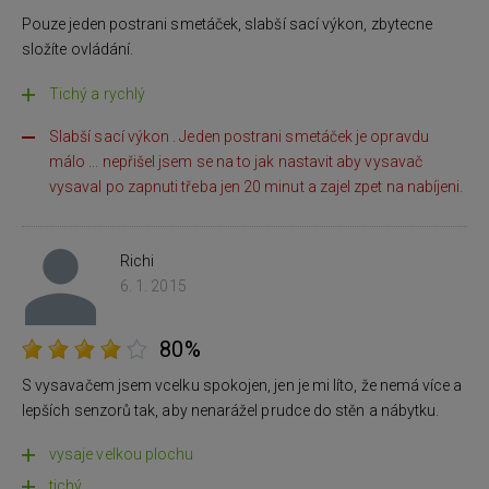
Pouze jeden postrani smetáček, slabší sací výkon, zbytecne
složíte ovládání.
Tichý a rychlý
Slabší sací výkon . Jeden postrani smetáček je opravdu
málo ... nepřišel jsem se na to jak nastavit aby vysavač
vysaval po zapnuti třeba jen 20 minut a zajel zpet na nabíjeni.
Richi
6. 1. 2015
80%
S vysavačem jsem vcelku spokojen, jen je mi líto, že nemá více a
lepších senzorů tak, aby nenarážel prudce do stěn a nábytku.
vysaje velkou plochu
tichý