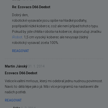
Re: Ecovacs D66 Deebot
Dobrý den,
robotické vysavače jsou spíše na hladké podlahy,
popřípadě nízké koberce, což ale není případ tohoto typu.
Pokud by jste chtěla robota na koberce, doporučuji značku
iRobot
. 1,5 cm vysoký koberec ale nevysaje žádný
robotický vysavač zcela 100%.
REAGOVAT
Martin Jánský
31. 1. 2014
Ecovacs D66 Deebot
Velice kvalitní mrňous, který mi odebral jednu nudnou povinnost.
Navíc to dělá lépe jako já. Má i více programů na nastavení dle
našich potřeb.
REAGOVAT