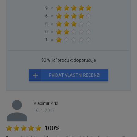
9
×
6
×
0
×
0
×
1
×
90 % lidí produkt doporučuje
PŘIDAT VLASTNÍ RECENZI
Vladimír Kříž
16. 4. 2017
100%