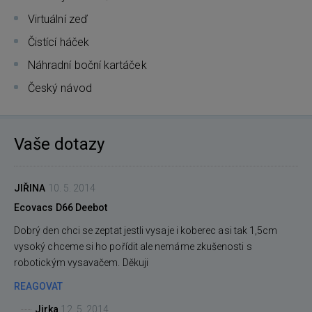
Virtuální zeď
Čistící háček
Náhradní boční kartáček
Český návod
Vaše dotazy
JIŘINA
10. 5. 2014
Ecovacs D66 Deebot
Dobrý den chci se zeptat jestli vysaje i koberec asi tak 1,5cm
vysoký chceme si ho pořídit ale nemáme zkušenosti s
robotickým vysavačem. Děkuji
REAGOVAT
Jirka
12. 5. 2014