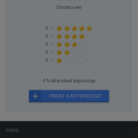
0 hodnocení
0
×
0
×
0
×
0
×
0
×
0 % lidí produkt doporučuje
PŘIDAT VLASTNÍ RECENZI
POPIS