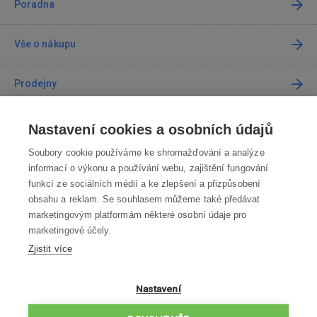
Poradna
Vše o nákupu
Prodejny
Kontakt
Nastavení cookies a osobních údajů
Soubory cookie používáme ke shromažďování a analýze
Kontaktujte nás
informací o výkonu a používání webu, zajištění fungování
funkcí ze sociálních médií a ke zlepšení a přizpůsobení
info@robotworld.cz
obsahu a reklam. Se souhlasem můžeme také předávat
marketingovým platformám některé osobní údaje pro
220 770 770
Po-Pá 8:00—16:00
marketingové účely.
Zjistit více
VŠECHNY KONTAKTY
OBCHODNÍ PODMÍNKY
Nastavení