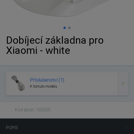
Dobíjecí základna pro
Xiaomi - white
Příslušenství (1)
K tomuto modelu
Kód zboží: 102509
POPIS