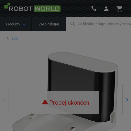
Produkty
Vše o nákupu
Zpět
Předchozí
Ná
Prodej ukončen