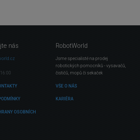
jte nás
RobotWorld
orld.cz
Jsme specialisté na prodej
robotických pomocníků - vysavačů,
16:00
čističů, mopů či sekaček
ONTAKTY
VŠE O NÁS
PODMÍNKY
KARIÉRA
HRANY OSOBNÍCH