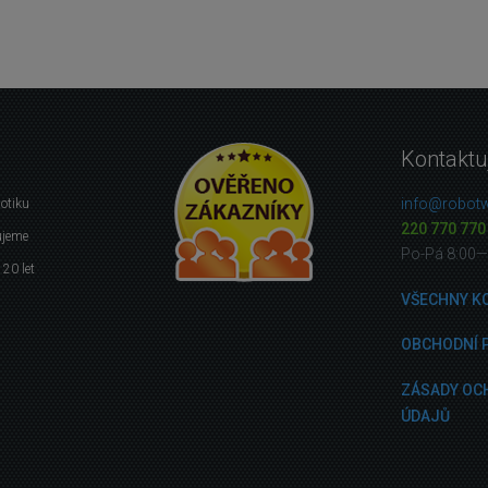
Kontaktu
info@robotw
botiku
220 770 770
ujeme
Po-Pá 8:00—
 20 let
VŠECHNY K
OBCHODNÍ 
ZÁSADY OC
ÚDAJŮ