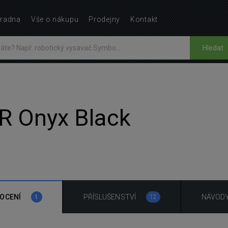
radna
Vše o nákupu
Prodejny
Kontakt
Hledat
IR Onyx Black
OCENÍ
PŘÍSLUŠENSTVÍ
NÁVOD
1
12