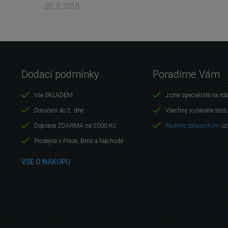
20. 3. 2018
Dodací podmínky
Poradíme Vám
Vše SKLADEM
Jsme specialisté na ro
Doručení do 2. dne
Všechny vysavače test
Doprava ZDARMA od 5000 Kč
Radíme zákazníkům
už
Prodejna v Praze, Brně a Náchodě
VŠE O NÁKUPU