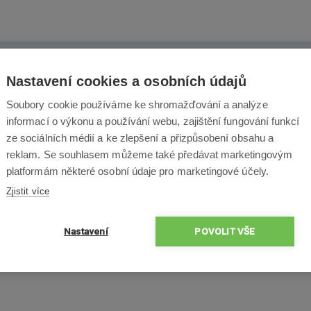
×
Nastavení cookies a osobních údajů
×
Soubory cookie používáme ke shromažďování a analýze
×
100 % lidí produkt dopor
informací o výkonu a používání webu, zajištění fungování funkcí
×
ze sociálních médií a ke zlepšení a přizpůsobení obsahu a
×
reklam. Se souhlasem můžeme také předávat marketingovým
platformám některé osobní údaje pro marketingové účely.
Zjistit více
Nastavení
POVOLIT VŠE
 1,5 km. Foukal vítr, ale ve vzduchu držel bez problémů. Kvalita videa je 
nguje vyhýbání se překážkám perfektně. Už se těším, kdy bude tepleji a b