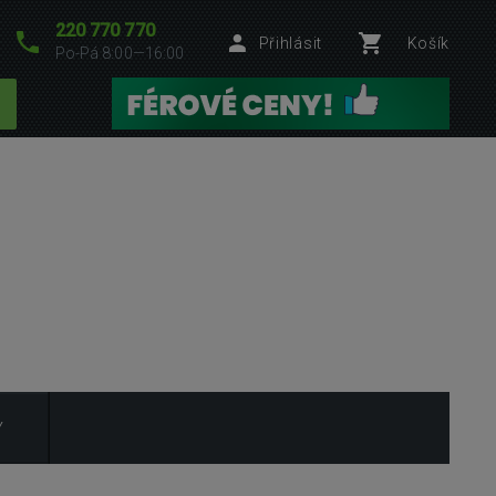
220 770 770
Přihlásit
Košík
Po-Pá 8:00—16:00
Y