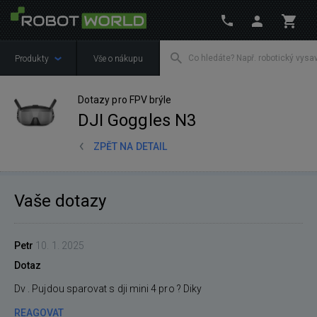
Produkty
Vše o nákupu
Dotazy pro FPV brýle
DJI Goggles N3
ZPĚT NA DETAIL
Vaše dotazy
Petr
10. 1. 2025
Dotaz
Dv . Pujdou sparovat s dji mini 4 pro ? Diky
REAGOVAT