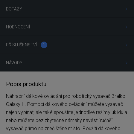
DOTAZY
HODNOCENÍ
PŘÍSLUŠENSTVÍ
1
NÁVODY
Popis produktu
Náhradní dálkové ovládání pro robotický vysavač Bralko
Galaxy II. Pomocí dálkového ovládání můžete vysavač
nejen vypínat, ale také spouštíte jednotlivé režimy úklidu a
nebo můžete bez zbytečné námahy navést "ručně"
vysavač přímo na znečištěné místo. Použití dálkového