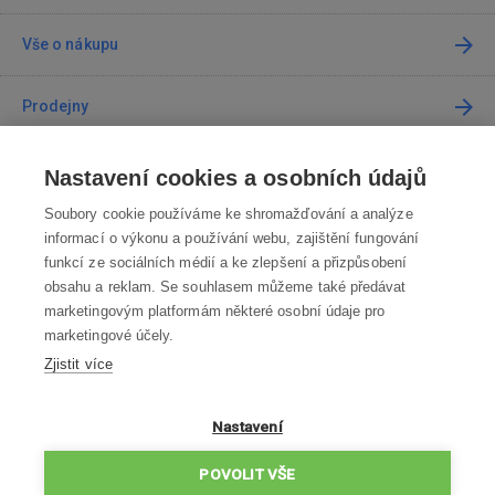
Vše o nákupu
Prodejny
Kontakt
Nastavení cookies a osobních údajů
Soubory cookie používáme ke shromažďování a analýze
Kontaktujte nás
informací o výkonu a používání webu, zajištění fungování
funkcí ze sociálních médií a ke zlepšení a přizpůsobení
info@robotworld.cz
obsahu a reklam. Se souhlasem můžeme také předávat
marketingovým platformám některé osobní údaje pro
220 770 770
Po-Pá 8:00—16:00
marketingové účely.
Zjistit více
VŠECHNY KONTAKTY
OBCHODNÍ PODMÍNKY
Nastavení
ZÁSADY OCHRANY OSOBNÍCH ÚDAJŮ
POVOLIT VŠE