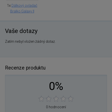
1x
Dálkový ovladač
Bralko Galaxy II
Vaše dotazy
Zatím nebyl vložen žádný dotaz.
Recenze produktu
0%
0 hodnocení