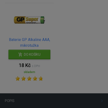
Baterie GP Alkaline AAA,
mikrotužka
DO KOŠÍKU
18 Kč
s DPH
skladem
POPIS