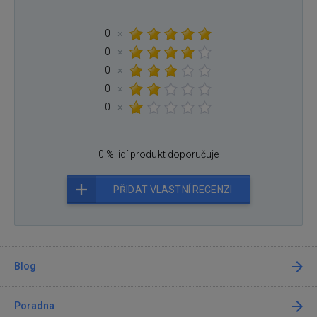
0
×
0
×
0
×
0
×
0
×
0 % lidí produkt doporučuje
PŘIDAT VLASTNÍ RECENZI
Blog
Poradna