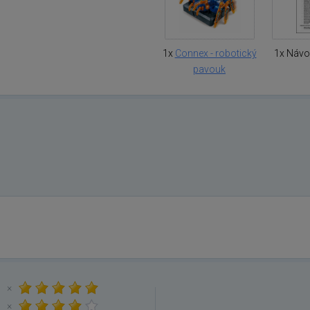
1x
Connex - robotický
1x Návod
pavouk
×
×