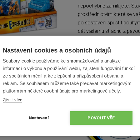
nepochybně zamilujete. Sta
prostřednictvím které se va
po sestavení spustit pouhým
dát vašemu strachu z pavo
vhodný pro děti od 8 let.
Nastavení cookies a osobních údajů
Soubory cookie používáme ke shromažďování a analýze
informací o výkonu a používání webu, zajištění fungování funkcí
ze sociálních médií a ke zlepšení a přizpůsobení obsahu a
tlivé
reklam. Se souhlasem můžeme také předávat marketingovým
platformám některé osobní údaje pro marketingové účely.
Zjistit více
at mezi sebou, a tak
Nastavení
POVOLIT VŠE