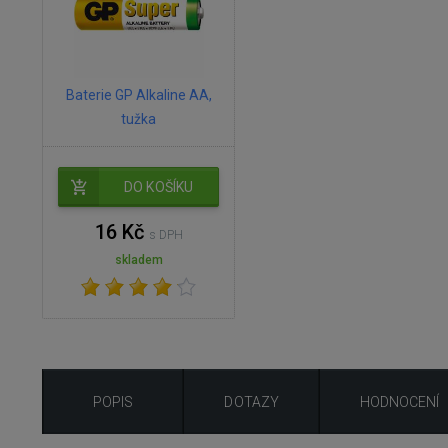
Baterie GP Alkaline AA,
tužka
DO KOŠÍKU
16 Kč
s DPH
skladem
POPIS
DOTAZY
HODNOCENÍ