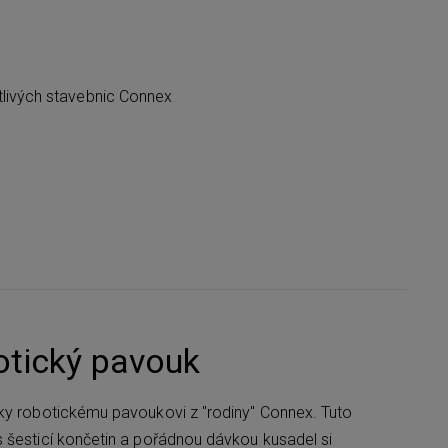
tlivých stavebnic Connex
otický pavouk
ky robotickému pavoukovi z "rodiny" Connex. Tuto
 šesticí končetin a pořádnou dávkou kusadel si