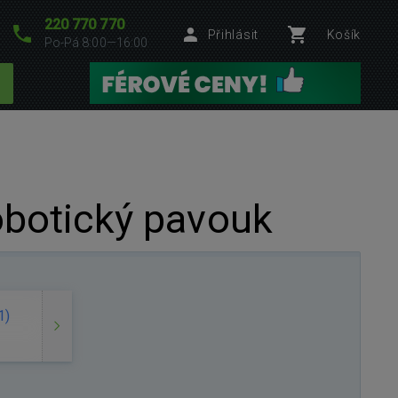
220 770 770
Přihlásit
Košík
Po-Pá 8:00—16:00
obotický pavouk
1)