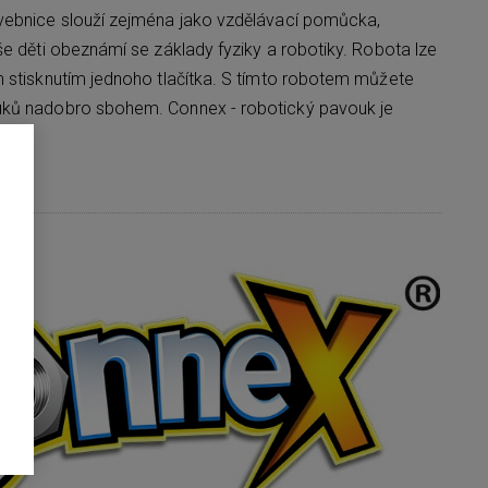
vebnice slouží zejména jako vzdělávací pomůcka,
še děti obeznámí se základy fyziky a robotiky. Robota lze
 stisknutím jednoho tlačítka. S tímto robotem můžete
uků nadobro sbohem. Connex - robotický pavouk je