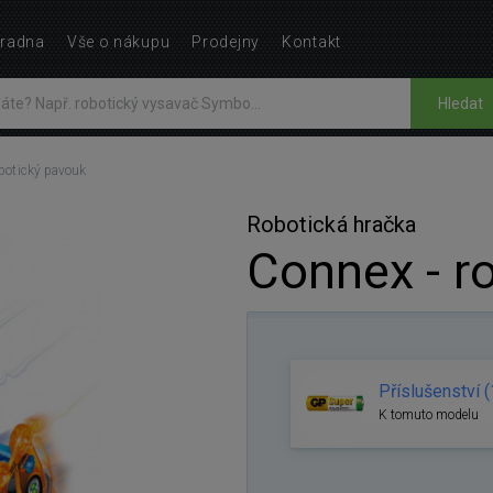
radna
Vše o nákupu
Prodejny
Kontakt
Hledat
obotický pavouk
Robotická hračka
Connex - r
Příslušenství (
K tomuto modelu