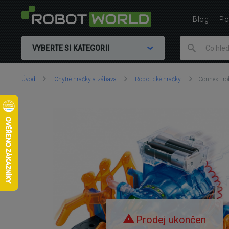
Blog
Po
VYBERTE SI KATEGORII
Nacházíte
Úvod
Chytré hračky a zábava
Robotické hračky
Connex - r
se
zde:
Prodej ukončen