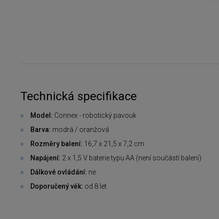
Technická specifikace
Model:
Connex - robotický pavouk
Barva:
modrá / oranžová
Rozměry balení:
16,7 x 21,5 x 7,2 cm
Napájení:
2 x 1,5 V baterie typu AA (není součástí balení)
Dálkové ovládání:
ne
Doporučený věk:
od 8 let