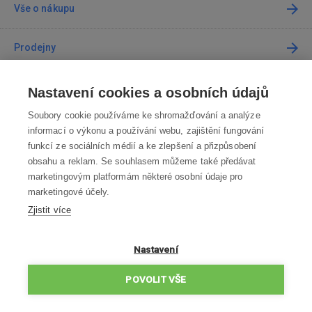
Vše o nákupu
Prodejny
Kontakt
Nastavení cookies a osobních údajů
Soubory cookie používáme ke shromažďování a analýze
Kontaktujte nás
informací o výkonu a používání webu, zajištění fungování
funkcí ze sociálních médií a ke zlepšení a přizpůsobení
info@robotworld.cz
obsahu a reklam. Se souhlasem můžeme také předávat
marketingovým platformám některé osobní údaje pro
220 770 770
Po-Pá 8:00—16:00
marketingové účely.
Zjistit více
VŠECHNY KONTAKTY
OBCHODNÍ PODMÍNKY
Nastavení
ZÁSADY OCHRANY OSOBNÍCH ÚDAJŮ
POVOLIT VŠE