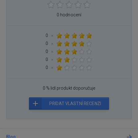
0 hodnocení
0
×
0
×
0
×
0
×
0
×
0 % lidí produkt doporučuje
PŘIDAT VLASTNÍ RECENZI
Blog