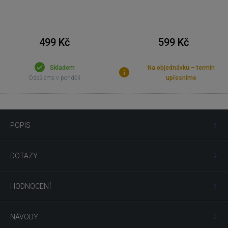
499 Kč
599 Kč
Skladem
Na objednávku – termín
Odešleme v pondělí
upřesníme
POPIS
DOTAZY
HODNOCENÍ
NÁVODY