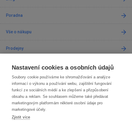
Poradna
Vše o nákupu
Prodejny
Kontakt
Nastavení cookies a osobních údajů
Soubory cookie používáme ke shromažďování a analýze
Kontaktujte nás
informací o výkonu a používání webu, zajištění fungování
funkcí ze sociálních médií a ke zlepšení a přizpůsobení
info@robotworld.cz
obsahu a reklam. Se souhlasem můžeme také předávat
marketingovým platformám některé osobní údaje pro
220 770 770
Po-Pá 8:00—16:00
marketingové účely.
Zjistit více
VŠECHNY KONTAKTY