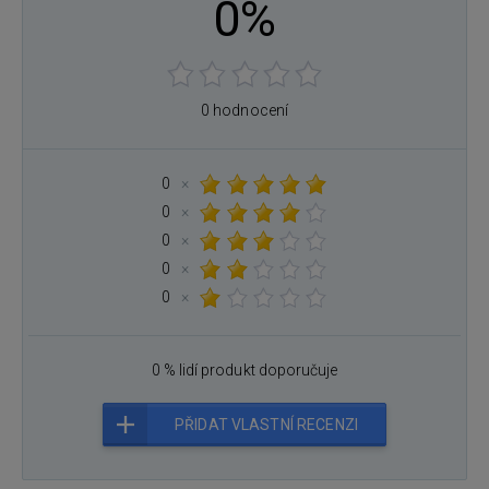
0%
0 hodnocení
0
×
0
×
0
×
0
×
0
×
0 % lidí produkt doporučuje
PŘIDAT VLASTNÍ RECENZI