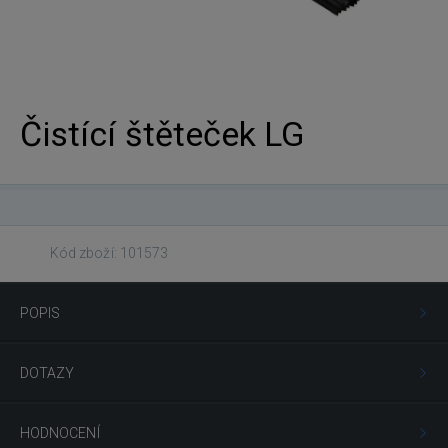
Čistící štěteček LG
Kód zboží: 101573
POPIS
DOTAZY
HODNOCENÍ