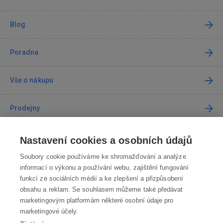
Blog
Poradna
Vše o nákupu
Prodejny
Kontakt
Nastavení cookies a osobních údajů
Soubory cookie používáme ke shromažďování a analýze
Kontaktujte nás
informací o výkonu a používání webu, zajištění fungování
funkcí ze sociálních médií a ke zlepšení a přizpůsobení
info@robotworld.cz
obsahu a reklam. Se souhlasem můžeme také předávat
marketingovým platformám některé osobní údaje pro
220 770 770
Po-Pá 8:00—16:00
marketingové účely.