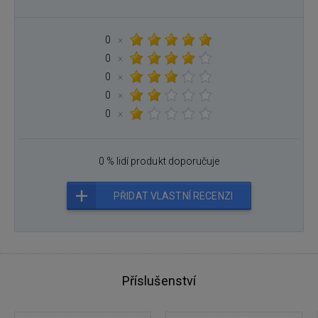
0
×
0
×
0
×
0
×
0
×
0 % lidí produkt doporučuje
PŘIDAT VLASTNÍ RECENZI
Příslušenství