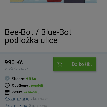
Bee-Bot / Blue-Bot
podložka ulice
990 Kč
Do košíku
818,2 Kč bez DPH
+5 ks
Skladem
Odešleme
v pondělí
Záruka
24 měsíců
Prodejna Praha
0 ks
skladem
Prodejna Brno
0 ks
skladem