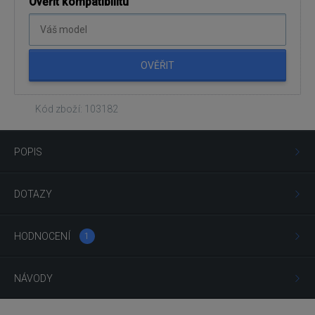
Ověřit kompatibilitu
OVĚŘIT
Kód zboží: 103182
POPIS
DOTAZY
HODNOCENÍ
1
NÁVODY