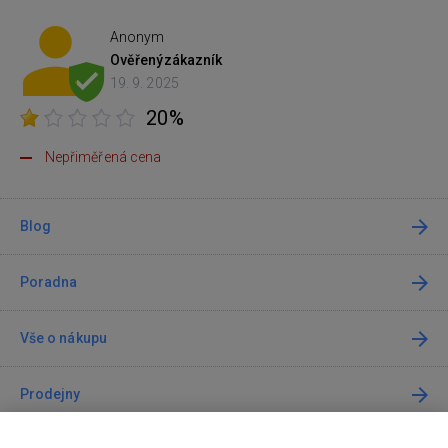
Anonym
Ověřený
zákazník
19. 9. 2025
20%
Nepřiměřená cena
Blog
Poradna
Vše o nákupu
Prodejny