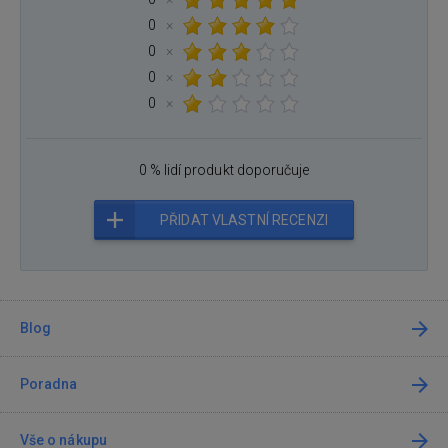
0
×
0
×
0
×
0
×
0 % lidí produkt doporučuje
PŘIDAT VLASTNÍ RECENZI
Blog
Poradna
Vše o nákupu