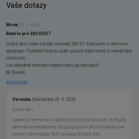
Vaše dotazy
Mirek
23. 5. 2026
Baterie pro 360 S5/S7
Dobrý den, mám od vás vysavač 360 S7 a byl jsem s ním moc
spokojen. Poslední dobou však vysává stále menší a menší část
místnosti.
Lze objednat náhradní baterii nebo její náhradu?
M. Šůstek
REAGOVAT
Veronika
Specialista
26. 5. 2026
Dobrý den,
baterie již nemáme v nabídce, prodej byl ukončen. Bohužel
alternativu nenabízíme. Doporučujeme zkusit kontaktovat
servisy kde modely 360 servisují. Krásný den