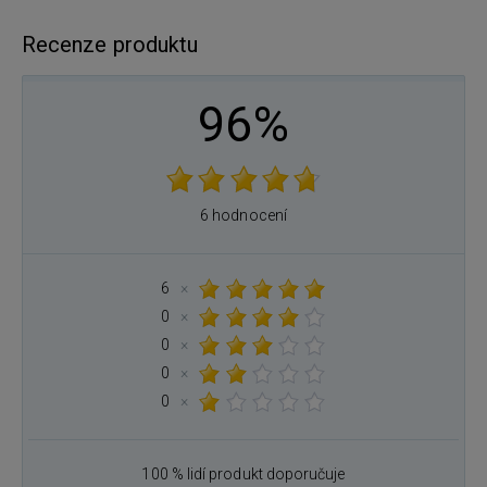
Recenze produktu
96%
6 hodnocení
6
×
0
×
0
×
0
×
0
×
100 % lidí produkt doporučuje