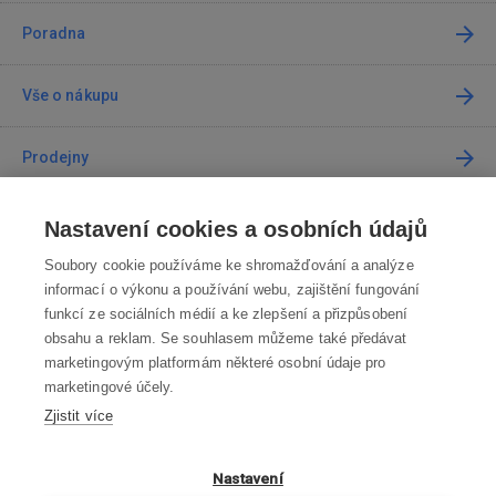
Poradna
Vše o nákupu
Prodejny
Kontakt
Nastavení cookies a osobních údajů
Soubory cookie používáme ke shromažďování a analýze
Kontaktujte nás
informací o výkonu a používání webu, zajištění fungování
funkcí ze sociálních médií a ke zlepšení a přizpůsobení
info@robotworld.cz
obsahu a reklam. Se souhlasem můžeme také předávat
marketingovým platformám některé osobní údaje pro
220 770 770
Po-Pá 8:00—16:00
marketingové účely.
Zjistit více
VŠECHNY KONTAKTY
OBCHODNÍ PODMÍNKY
Nastavení