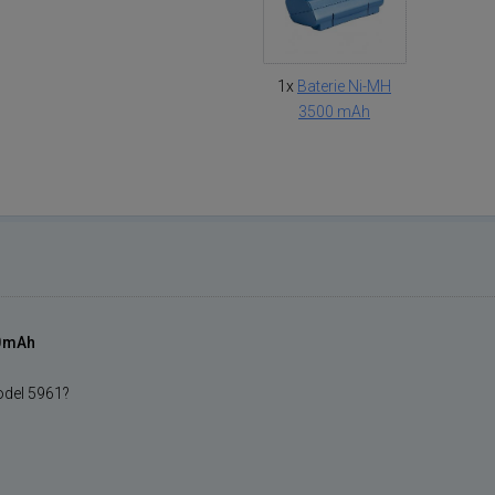
1x
Baterie Ni-MH
3500 mAh
00mAh
model 5961?