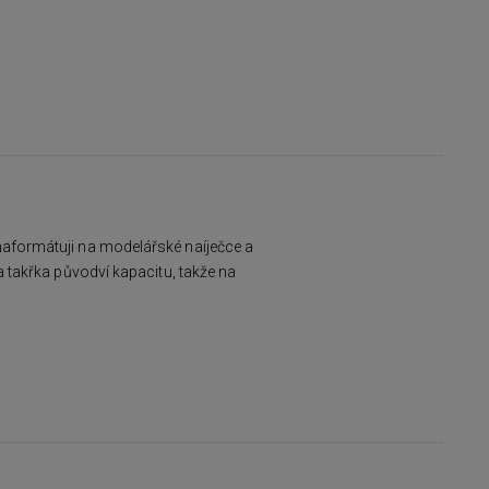
 naformátuji na modelářské naíječce a
a takřka původví kapacitu, takže na