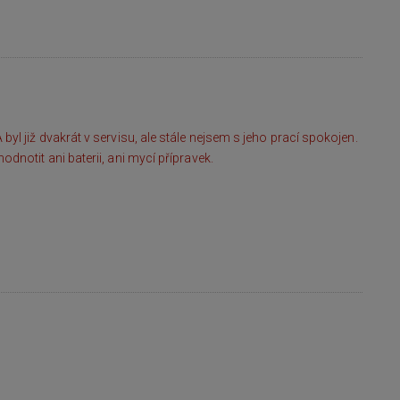
yl již dvakrát v servisu, ale stále nejsem s jeho prací spokojen.
dnotit ani baterii, ani mycí přípravek.