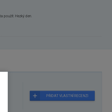
a použít. Hezký den.
čuje
PŘIDAT VLASTNÍ RECENZI