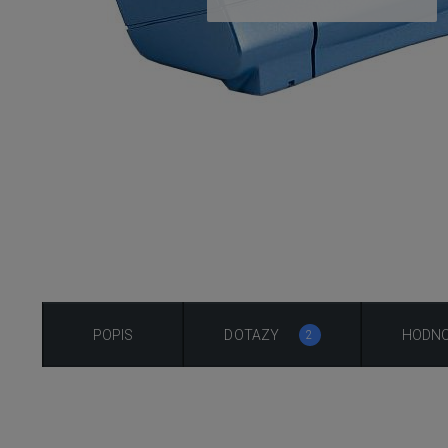
POPIS
DOTAZY
HODNO
2