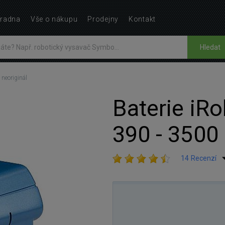
radna
Vše o nákupu
Prodejny
Kontakt
Hledat
neoriginál
Baterie iR
390 - 3500 
14 Recenzí