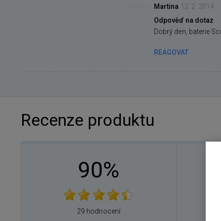
Martina
12. 2. 2014
Odpověď na dotaz
Dobrý den, baterie Sc
REAGOVAT
Recenze produktu
90%
2
29 hodnocení