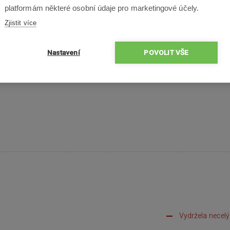
platformám některé osobní údaje pro marketingové účely.
Zjistit více
Nastavení
POVOLIT VŠE
u. Super - spokojen. V porovnání s originální baterií je tato za poloviční
Vydržela necelý