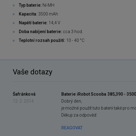
Typ baterie:
Ni-MH
Kapacita:
3500 mAh
Napětí baterie:
14,4 V
Doba nabíjení baterie:
cca 3 hod.
Teplotní rozsah použití:
10 - 40 °C
Vaše dotazy
Šafránková
Baterie iRobot Scooba 385,390 - 35
12. 2. 2014
Dobrý den,
je možné použít tuto baterii také pro 
Děkuji za odpověď.
REAGOVAT