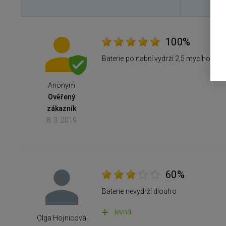
100%
Baterie po nabití vydrží 2,5 mycího cykl
Anonym
Ověřený
zákazník
8. 3. 2019
60%
Baterie nevydrží dlouho
levná
Olga Hojnicová