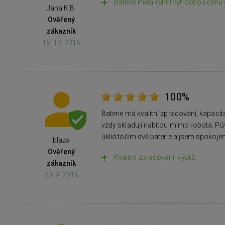
Baterie měla velmi výhodnou cenu o
Jana K.B.
Ověřený
zákazník
15. 10. 2016
100%
Baterie má kvalitní zpracování, kapaci
vždy skladují nabitou mimo robota. Půvo
úklid točím dvě baterie a jsem spokojen
blaza
Ověřený
Kvalitní zpracování, výdrž.
zákazník
20. 9. 2016