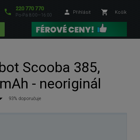
220 770 770
Přihlásit
Košík
Po-Pá 8:00—16:00
obot Scooba 385,
mAh - neoriginál
93% doporučuje