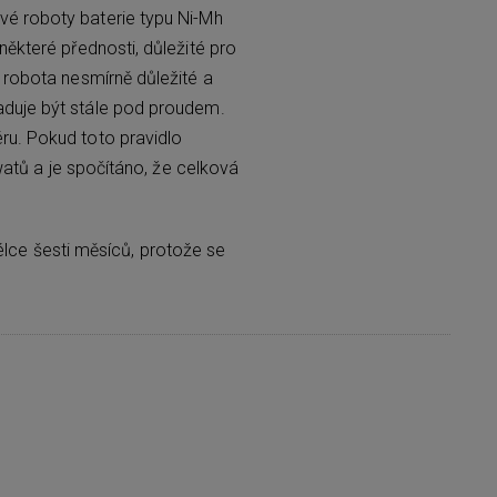
vé roboty baterie typu Ni-Mh
 některé přednosti, důležité pro
o robota nesmírně důležité a
žaduje být stále pod proudem.
éru. Pokud toto pravidlo
atů a je spočítáno, že celková
élce šesti měsíců, protože se