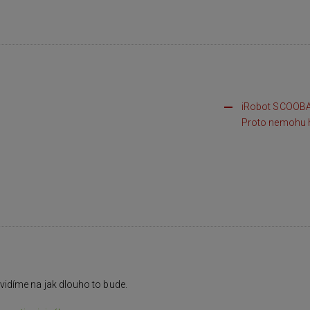
iRobot SCOOBA b
Proto nemohu ho
uvidíme na jak dlouho to bude.