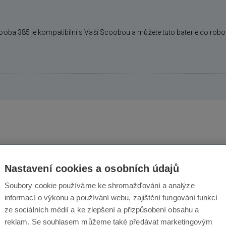
ooba 385 je kompatibilní s Vaší Scoobou a můžete tuto baterie do robot
3
×
Nastavení cookies a osobních údajů
2
×
Soubory cookie používáme ke shromažďování a analýze
3
×
85 % lidí produkt doporu
informací o výkonu a používání webu, zajištění fungování funkcí
1
×
ze sociálních médií a ke zlepšení a přizpůsobení obsahu a
0
×
reklam. Se souhlasem můžeme také předávat marketingovým