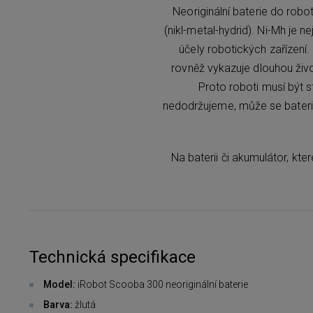
Neoriginální baterie do rob
(nikl-metal-hydrid). Ni-Mh je n
účely robotických zařízení.
rovněž vykazuje dlouhou živo
Proto roboti musí být s
nedodržujeme, může se baterie
Na baterii či akumulátor, kt
Technická specifikace
Model:
iRobot Scooba 300 neoriginální baterie
Barva:
žlutá