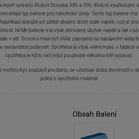
otických vytíračů iRobot Scooba 385 a 390. iRobot využívá pro s
ejvhodnější typ baterie pro robotické účely. Tento typ baterie má
 Například dokáže při zátěži dlouho držet stálé napětí, což je pr
tnost. Ni-Mh baterie má však přirozený úbytek napětí a tak vy
tále v síti. Scooba musí být stále zapojená na napájecím adapt
 nenávratně poškodit. Spotřeba je však velmi malá, v řádech w
spotřeba je nižší, než když používáte několika kW vysavač.
eré mohou být součástí produktu, se vztahuje doba životnosti v d
jedná o spotřební materiál.
Obsah Balení