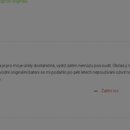
proti originálu.
ta je pro moje účely dostatečná, výdrž zatím nemůžu posoudit. Občas ji
dní originální baterii se mi podařilo po pěti letech nepoužívání oživit n
.
Zatím nic.