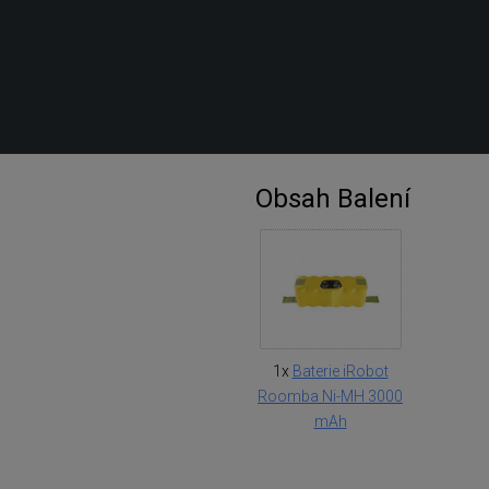
Obsah Balení
1x
Baterie iRobot
Roomba Ni-MH 3000
mAh