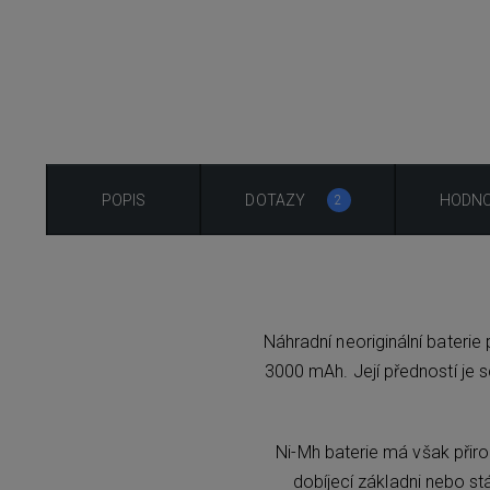
POPIS
DOTAZY
HODNO
2
Náhradní neoriginální bateri
3000 mAh. Její předností je
Ni-Mh baterie má však přiro
dobíjecí základni nebo s