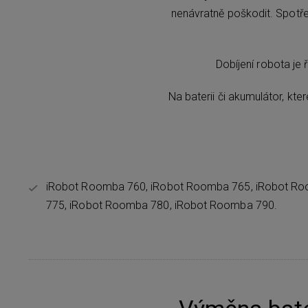
nenávratně poškodit. Spotřeb
Dobíjení robota je 
Na baterii či akumulátor, kt
iRobot Roomba 760, iRobot Roomba 765, iRobot R
775, iRobot Roomba 780, iRobot Roomba 790.