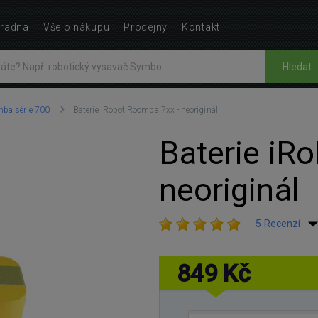
radna
Vše o nákupu
Prodejny
Kontakt
Hledat
ba série 700
Baterie iRobot Roomba 7xx - neoriginál
Baterie iR
neoriginál
5 Recenzí
849 Kč