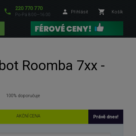
220 770 770
Přihlásit
Košík
Po-Pá 8:00—16:00
obot Roomba 7xx -
100% doporučuje
AKČNÍ CENA
Právě dnes!