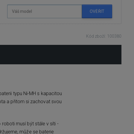
OVĚŘIT
Kód zboží: 100380
aterii typu Ni-MH s kapacitou
ta a přitom si zachovat svou
boti musí být stále v síti -
držujeme, může se baterie