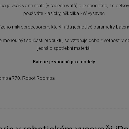
a je však velmi malá (v řádech watů) a je spočítáno, že celkov
používáte klasický, několika kW vysavač.
řízeno mikroprocesorem, který hlídá jednotlivé parametry baterie 
eré mohou být součástí produktu, se vztahuje doba životnosti v d
jedná o spotřební materiál.
Baterie je vhodná pro modely:
oomba 770, iRobot Roomba