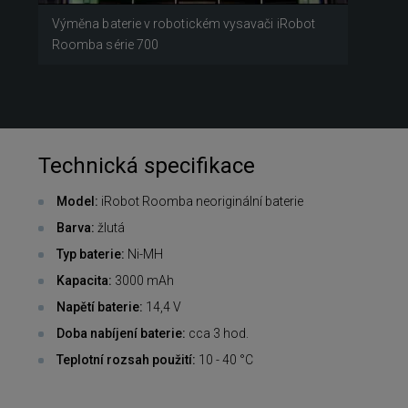
Výměna baterie v robotickém vysavači iRobot
Roomba série 700
Technická specifikace
Model:
iRobot Roomba neoriginální baterie
Barva:
žlutá
Typ baterie:
Ni-MH
Kapacita:
3000 mAh
Napětí baterie:
14,4 V
Doba nabíjení baterie:
cca 3 hod.
Teplotní rozsah použití:
10 - 40 °C