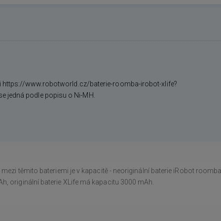
rii https://www.robotworld.cz/baterie-roomba-irobot-xlife?
se jedná podle popisu o Ni-MH.
 mezi těmito bateriemi je v kapacitě - neoriginální baterie iRobot room
, originální baterie XLife má kapacitu 3000 mAh.