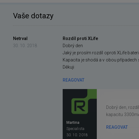
Vaše dotazy
Netrval
Rozdíl proti XLife
30. 10. 2018
Dobrý den
Jaký je prosím rozdíl oproti XLife bate
Kapacita je shodá a v obou případech 
Děkuji
REAGOVAT
Dobrý den, rozdíl
kapacitu 3300mAh
Martina
REAGOVAT
Specialista
30. 10. 2018