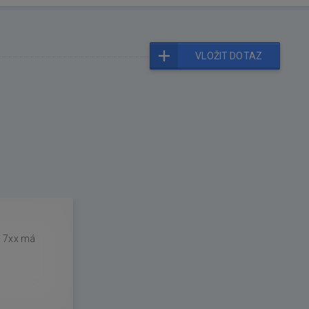
VLOŽIT DOTAZ
ba 7xx má