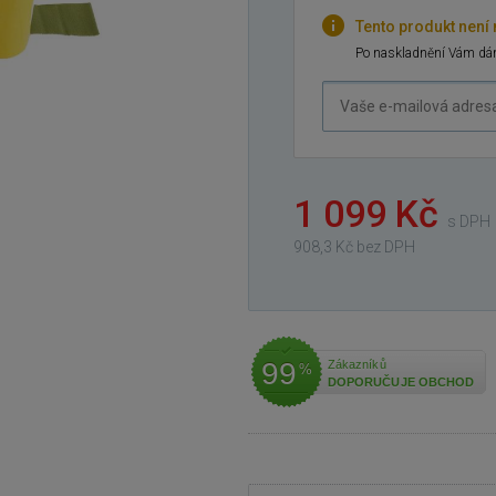
Tento produkt není
Po naskladnění Vám dám
Vaše
e-
mailová
adresa
1 099 Kč
s DPH
908,3 Kč bez DPH
99
Zákazníků
%
DOPORUČUJE OBCHOD