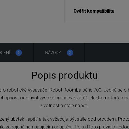
Ověřit kompatibilitu
CENÍ
NÁVODY
5
2
Popis produktu
e pro robotické vysavače iRobot Roomba série 700. Jedná se o b
 schopnost odolávat vysoké proudové zátěži elektromotorů robo
životnost a stálé napětí.
zený úbytek napětí a tak vyžaduje být stále pod proudem. Proto ro
tále zapojená na napájecím adaptéru. Pokud toto pravidlo nedo