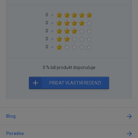
0
×
0
×
0
×
0
×
0
×
0 % lidí produkt doporučuje
PŘIDAT VLASTNÍ RECENZI
Blog
Poradna