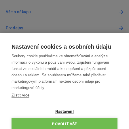
Vše o nákupu
Prodejny
Kontakt
Nastavení cookies a osobních údajů
Soubory cookie používáme ke shromažďování a analýze
Kontaktujte nás
informací o výkonu a používání webu, zajištění fungování
funkcí ze sociálních médií a ke zlepšení a přizpůsobení
info@robotworld.cz
obsahu a reklam. Se souhlasem můžeme také předávat
marketingovým platformám některé osobní údaje pro
220 770 770
Po-Pá 8:00—16:00
marketingové účely.
Zjistit více
VŠECHNY KONTAKTY
OBCHODNÍ PODMÍNKY
Nastavení
ZÁSADY OCHRANY OSOBNÍCH ÚDAJŮ
POVOLIT VŠE