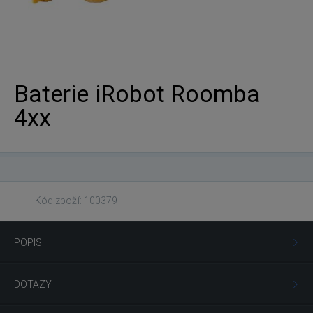
Baterie iRobot Roomba
4xx
Kód zboží: 100379
POPIS
DOTAZY