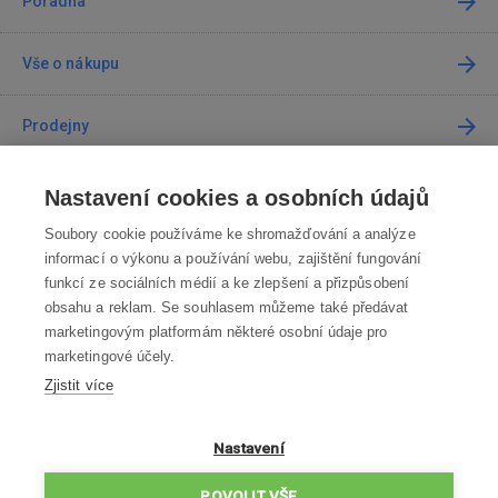
Poradna
Vše o nákupu
Prodejny
Kontakt
Nastavení cookies a osobních údajů
Soubory cookie používáme ke shromažďování a analýze
Kontaktujte nás
informací o výkonu a používání webu, zajištění fungování
funkcí ze sociálních médií a ke zlepšení a přizpůsobení
info@robotworld.cz
obsahu a reklam. Se souhlasem můžeme také předávat
marketingovým platformám některé osobní údaje pro
220 770 770
Po-Pá 8:00—16:00
marketingové účely.
Zjistit více
VŠECHNY KONTAKTY
OBCHODNÍ PODMÍNKY
Nastavení
ZÁSADY OCHRANY OSOBNÍCH ÚDAJŮ
POVOLIT VŠE