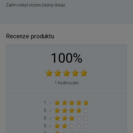
Zatím nebyl vložen žádný dotaz.
Recenze produktu
100%
1 hodnocení
1
×
0
×
0
×
0
×