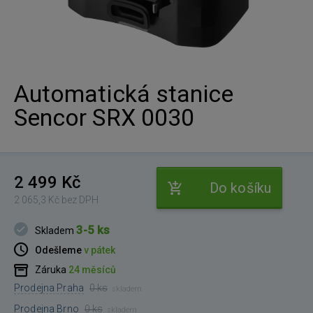
Automatická stanice
Sencor SRX 0030
2 499 Kč
Do košíku
2 065,3 Kč bez DPH
3-5 ks
Skladem
Odešleme
v pátek
Záruka
24 měsíců
Prodejna Praha
0 ks
skladem
Prodejna Brno
0 ks
skladem