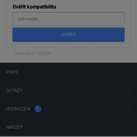
Ověřit kompatibilitu
OVĚŘIT
Kód zboží: 106501
POPIS
DOTAZY
HODNOCENÍ
1
NÁVODY