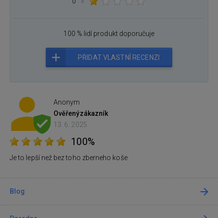
0
×
100 % lidí produkt doporučuje
PŘIDAT VLASTNÍ RECENZI
Anonym
Ověřený
zákazník
13. 6. 2025
100%
Je to lepší než bez toho zberneho koše
Blog