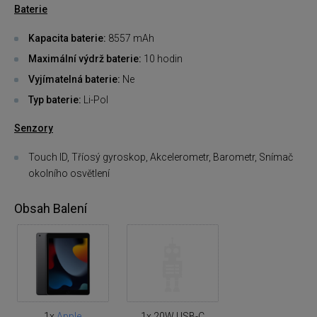
Baterie
Kapacita baterie:
8557 mAh
Maximální výdrž baterie:
10 hodin
Vyjímatelná baterie:
Ne
Typ baterie:
Li-Pol
Senzory
Touch ID, Tříosý gyroskop, Akcelerometr, Barometr, Snímač
okolního osvětlení
Obsah Balení
1x
Apple
1x 20W USB-C