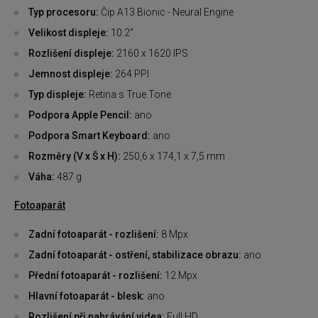
Typ procesoru:
Čip A13 Bionic - Neural Engine
Velikost displeje:
10.2"
Rozlišení displeje:
2160 x 1620 IPS
Jemnost displeje:
264 PPI
Typ displeje:
Retina s True Tone
Podpora Apple Pencil:
ano
Podpora
Smart Keyboard:
ano
Rozměry (V x Š x H):
250,6 x 174,1 x 7,5 mm
Váha:
487 g
Fotoaparát
Zadní fotoaparát - rozlišení:
8 Mpx
Zadní fotoaparát - ostření, stabilizace obrazu:
ano
Přední fotoaparát - rozlišení:
12 Mpx
Hlavní fotoaparát - blesk:
ano
Rozlišení při nahrávání videa:
Full HD