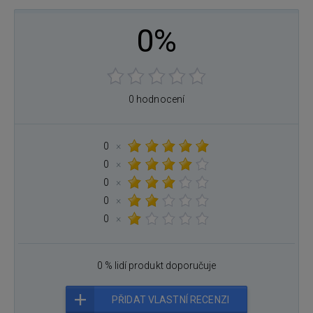
0%
0 hodnocení
0
×
0
×
0
×
0
×
0
×
0 % lidí produkt doporučuje
PŘIDAT VLASTNÍ RECENZI