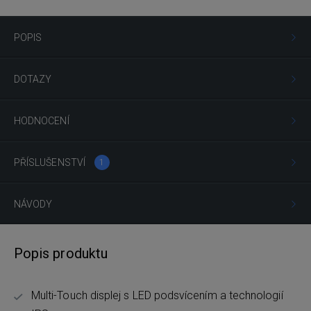
POPIS
DOTAZY
HODNOCENÍ
PŘÍSLUŠENSTVÍ
1
NÁVODY
Popis produktu
Multi-Touch displej s LED podsvícením a technologií