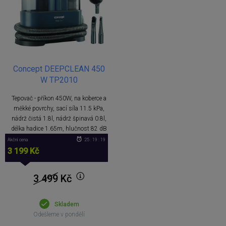
Concept DEEPCLEAN 450
W TP2010
Tepovač - příkon 450W, na koberce a
měkké povrchy, sací síla 11.5 kPa,
nádrž čistá 1.8l, nádrž špinavá 0.8l,
délka hadice 1.65m, hlučnost 82 dB
Akční cena
25 : 19 : 19
3 199 Kč
3 499
Kč
Skladem
Odešleme v pondělí