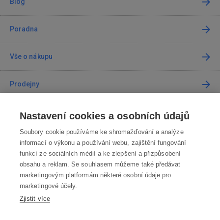
Blog
Poradna
Vše o nákupu
Prodejny
Kontakt
Nastavení cookies a osobních údajů
Soubory cookie používáme ke shromažďování a analýze
Kontaktujte nás
informací o výkonu a používání webu, zajištění fungování
funkcí ze sociálních médií a ke zlepšení a přizpůsobení
info@robotworld.cz
obsahu a reklam. Se souhlasem můžeme také předávat
marketingovým platformám některé osobní údaje pro
220 770 770
Po-Pá 8:00—16:00
marketingové účely.
Zjistit více
VŠECHNY KONTAKTY