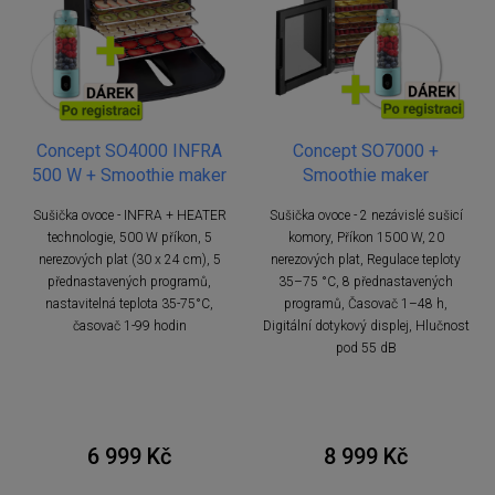
Concept SO4000 INFRA
Concept SO7000 +
500 W + Smoothie maker
Smoothie maker
Sušička ovoce - INFRA + HEATER
Sušička ovoce - 2 nezávislé sušicí
technologie, 500 W příkon, 5
komory, Příkon 1500 W, 20
nerezových plat (30 x 24 cm), 5
nerezových plat, Regulace teploty
přednastavených programů,
35–75 °C, 8 přednastavených
nastavitelná teplota 35-75°C,
programů, Časovač 1–48 h,
časovač 1-99 hodin
Digitální dotykový displej, Hlučnost
pod 55 dB
6 999 Kč
8 999 Kč