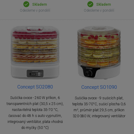
Skladem
Skladem
Odešleme v pondělí
Odešleme v pondělí
Concept SO2080
Concept SO1090
Sušička ovoce - 260 W příkon, 6
Sušička ovoce - 9 sušicích plat,
transparentních plat (30,5 x 25 cm),
teplota 35-70°C, sušicí plocha 0,6
nastavitelná teplota 35-70 °C,
m², průměr plat 29,5 cm, příkon
časovač do 48 h s auto vypnutím,
320-380 W, integrovaný ventilátor
integrovaný ventilátor, plata vhodná
do myčky (50 °C)