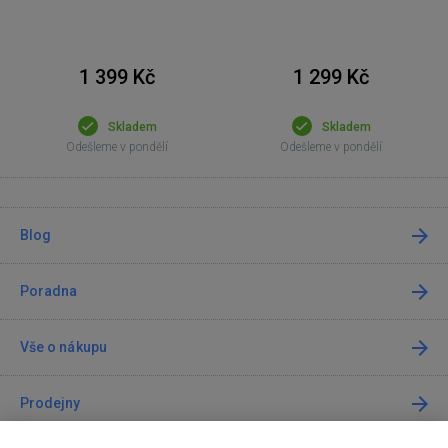
1 299 Kč
1 399 Kč
Skladem
Skladem
Odešleme v pondělí
Odešleme v pondělí
Blog
Poradna
Vše o nákupu
Prodejny