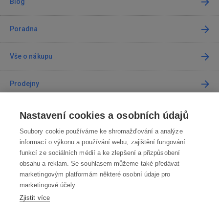
Blog
Poradna
Vše o nákupu
Prodejny
Kontakt
Nastavení cookies a osobních údajů
Soubory cookie používáme ke shromažďování a analýze
Kontaktujte nás
informací o výkonu a používání webu, zajištění fungování
funkcí ze sociálních médií a ke zlepšení a přizpůsobení
info@robotworld.cz
obsahu a reklam. Se souhlasem můžeme také předávat
marketingovým platformám některé osobní údaje pro
220 770 770
Po-Pá 8:00—16:00
marketingové účely.
Zjistit více
VŠECHNY KONTAKTY