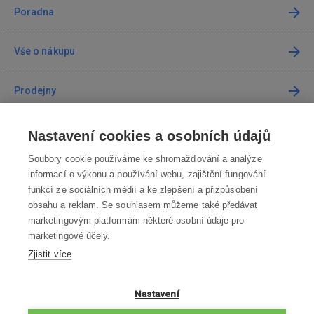
Poradna
Vše o nákupu
Prodejny
Kontakt
Nastavení cookies a osobních údajů
Soubory cookie používáme ke shromažďování a analýze
Kontaktujte nás
informací o výkonu a používání webu, zajištění fungování
funkcí ze sociálních médií a ke zlepšení a přizpůsobení
info@robotworld.cz
obsahu a reklam. Se souhlasem můžeme také předávat
marketingovým platformám některé osobní údaje pro
220 770 770
Po-Pá 8:00—16:00
marketingové účely.
Zjistit více
VŠECHNY KONTAKTY
OBCHODNÍ PODMÍNKY
Nastavení