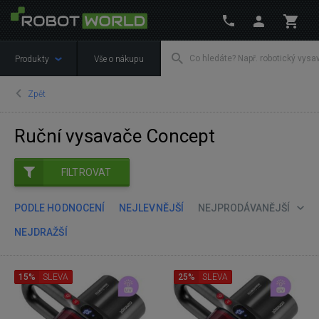
Produkty
Vše o nákupu
Zpět
Ruční vysavače Concept
FILTROVAT
PODLE HODNOCENÍ
NEJLEVNĚJŠÍ
NEJPRODÁVANĚJŠÍ
NEJDRAŽŠÍ
15%
SLEVA
25%
SLEVA