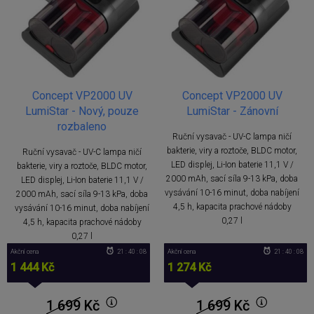
Concept VP2000 UV
Concept VP2000 UV
LumiStar - Nový, pouze
LumiStar - Zánovní
rozbaleno
Ruční vysavač - UV-C lampa ničí
bakterie, viry a roztoče, BLDC motor,
Ruční vysavač - UV-C lampa ničí
LED displej, Li-Ion baterie 11,1 V /
bakterie, viry a roztoče, BLDC motor,
2000 mAh, sací síla 9-13 kPa, doba
LED displej, Li-Ion baterie 11,1 V /
vysávání 10-16 minut, doba nabíjení
2000 mAh, sací síla 9-13 kPa, doba
4,5 h, kapacita prachové nádoby
vysávání 10-16 minut, doba nabíjení
0,27 l
4,5 h, kapacita prachové nádoby
0,27 l
Akční cena
21 : 40 : 08
Akční cena
21 : 40 : 08
1 444 Kč
1 274 Kč
1 699
Kč
1 699
Kč