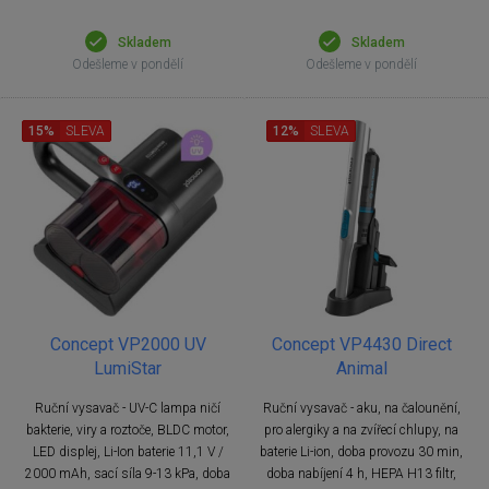
Skladem
Skladem
Odešleme v pondělí
Odešleme v pondělí
15%
SLEVA
12%
SLEVA
Concept VP2000 UV
Concept VP4430 Direct
LumiStar
Animal
Ruční vysavač - UV-C lampa ničí
Ruční vysavač - aku, na čalounění,
bakterie, viry a roztoče, BLDC motor,
pro alergiky a na zvířecí chlupy, na
LED displej, Li-Ion baterie 11,1 V /
baterie Li-ion, doba provozu 30 min,
2000 mAh, sací síla 9-13 kPa, doba
doba nabíjení 4 h, HEPA H13 filtr,