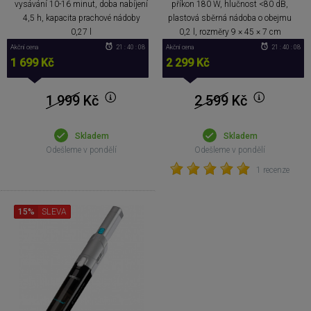
vysávání 10-16 minut, doba nabíjení
příkon 180 W, hlučnost <80 dB,
4,5 h, kapacita prachové nádoby
plastová sběrná nádoba o obejmu
0,27 l
0,2 l, rozměry 9 × 45 × 7 cm
Akční cena
21 : 40 : 08
Akční cena
21 : 40 : 08
1 699 Kč
2 299 Kč
1 999
Kč
2 599
Kč
Skladem
Skladem
Odešleme v pondělí
Odešleme v pondělí
1 recenze
15%
SLEVA