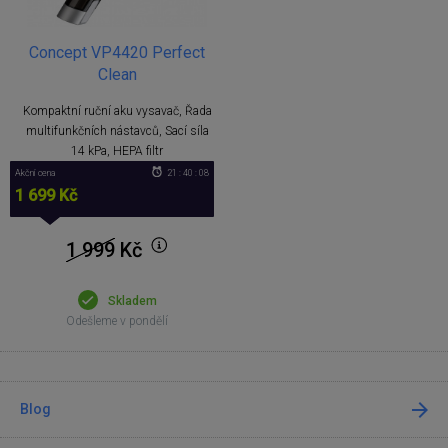
Concept VP4420 Perfect
Clean
Kompaktní ruční aku vysavač, Řada
multifunkčních nástavců, Sací síla
14 kPa, HEPA filtr
Akční cena
21 : 40 : 08
1 699 Kč
1 999
Kč
Skladem
Odešleme v pondělí
Blog