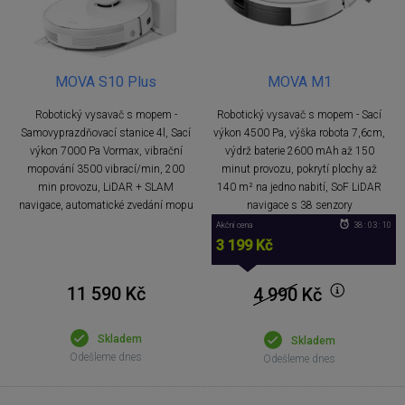
MOVA S10 Plus
MOVA M1
Robotický vysavač s mopem -
Robotický vysavač s mopem - Sací
Samovyprazdňovací stanice 4l, Sací
výkon 4500 Pa, výška robota 7,6cm,
výkon 7000 Pa Vormax, vibrační
výdrž baterie 2600 mAh až 150
mopování 3500 vibrací/min, 200
minut provozu, pokrytí plochy až
min provozu, LiDAR + SLAM
140 m² na jedno nabití, SoF LiDAR
navigace, automatické zvedání mopu
navigace s 38 senzory
Akční cena
38 : 03 : 09
3 199 Kč
11 590 Kč
4 990
Kč
Skladem
Skladem
Odešleme dnes
Odešleme dnes