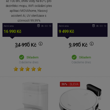
až 100 dní, ohřev vody na 80°C pro
dezinfekci mopu, WiFi ovládání přes
aplikaci MOVAhome, hlasový
asistent AI, UV sterilizace s
účinností 99,99%
Akční cena
38 : 03 : 09
Akční cena
38 : 03 : 09
16 990 Kč
9 499 Kč
34 990
Kč
9 990
Kč
Skladem
Skladem
Odešleme dnes
Odešleme dnes
36%
SLEVA