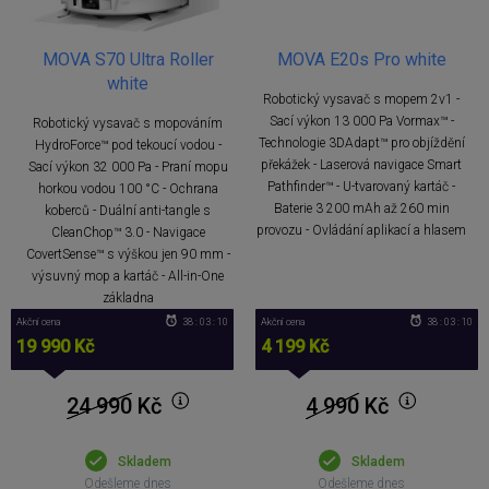
MOVA S70 Ultra Roller
MOVA E20s Pro white
white
Robotický vysavač s mopem 2v1 -
Sací výkon 13 000 Pa Vormax™ -
Robotický vysavač s mopováním
Technologie 3DAdapt™ pro objíždění
HydroForce™ pod tekoucí vodou -
překážek - Laserová navigace Smart
Sací výkon 32 000 Pa - Praní mopu
Pathfinder™ - U-tvarovaný kartáč -
horkou vodou 100 °C - Ochrana
Baterie 3 200 mAh až 260 min
koberců - Duální anti-tangle s
provozu - Ovládání aplikací a hlasem
CleanChop™ 3.0 - Navigace
CovertSense™ s výškou jen 90 mm -
výsuvný mop a kartáč - All-in-One
základna
Akční cena
38 : 03 : 09
Akční cena
38 : 03 : 09
19 990 Kč
4 199 Kč
24 990
Kč
4 990
Kč
Skladem
Skladem
Odešleme dnes
Odešleme dnes