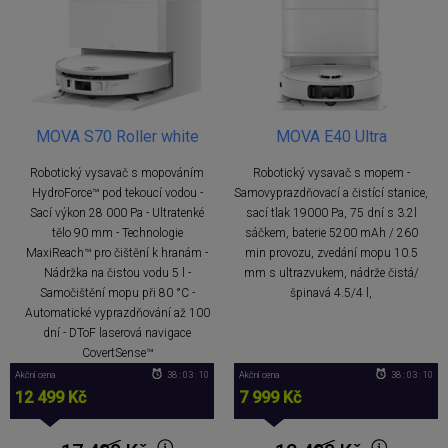
MOVA S70 Roller white
MOVA E40 Ultra
Robotický vysavač s mopováním
Robotický vysavač s mopem -
HydroForce™ pod tekoucí vodou -
Samovyprazdňovací a čistící stanice,
Sací výkon 28 000 Pa - Ultratenké
sací tlak 19000 Pa, 75 dní s 3.2l
tělo 90 mm - Technologie
sáčkem, baterie 5200 mAh / 260
MaxiReach™ pro čištění k hranám -
min provozu, zvedání mopu 10.5
Nádržka na čistou vodu 5 l -
mm s ultrazvukem, nádrže čistá/
Samočištění mopu při 80 °C -
špinavá 4.5/4 l,
Automatické vyprazdňování až 100
dní - DToF laserová navigace
CovertSense™
Akční cena
38 : 03 : 09
Akční cena
38 : 03 : 09
12 499 Kč
7 999 Kč