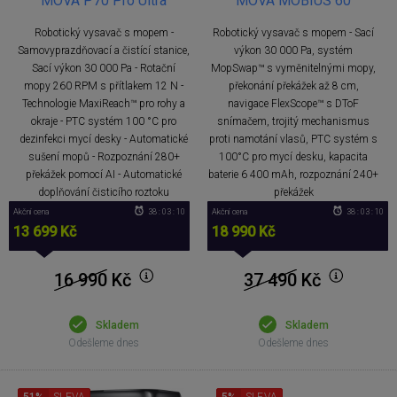
MOVA P70 Pro Ultra
MOVA MOBIUS 60
Robotický vysavač s mopem -
Robotický vysavač s mopem - Sací
Samovyprazdňovací a čistící stanice,
výkon 30 000 Pa, systém
Sací výkon 30 000 Pa - Rotační
MopSwap™ s vyměnitelnými mopy,
mopy 260 RPM s přítlakem 12 N -
překonání překážek až 8 cm,
Technologie MaxiReach™ pro rohy a
navigace FlexScope™ s DToF
okraje - PTC systém 100 °C pro
snímačem, trojitý mechanismus
dezinfekci mycí desky - Automatické
proti namotání vlasů, PTC systém s
sušení mopů - Rozpoznání 280+
100°C pro mycí desku, kapacita
překážek pomocí AI - Automatické
baterie 6 400 mAh, rozpoznání 240+
doplňování čisticího roztoku
překážek
Akční cena
38 : 03 : 09
Akční cena
38 : 03 : 09
13 699 Kč
18 990 Kč
16 990
Kč
37 490
Kč
Skladem
Skladem
Odešleme dnes
Odešleme dnes
51%
SLEVA
5%
SLEVA