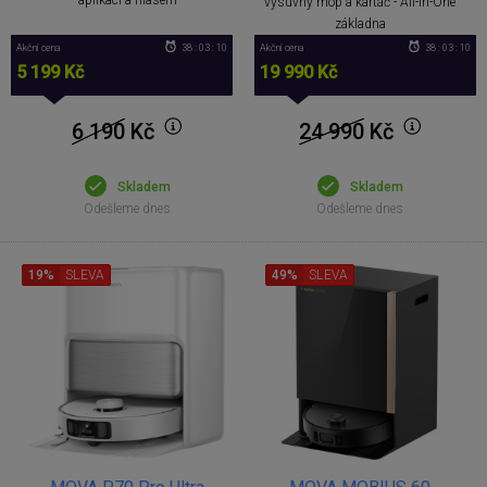
výsuvný mop a kartáč - All-in-One
základna
Akční cena
38 : 03 : 09
Akční cena
38 : 03 : 09
5 199 Kč
19 990 Kč
6 190
Kč
24 990
Kč
Skladem
Skladem
Odešleme dnes
Odešleme dnes
19%
SLEVA
49%
SLEVA