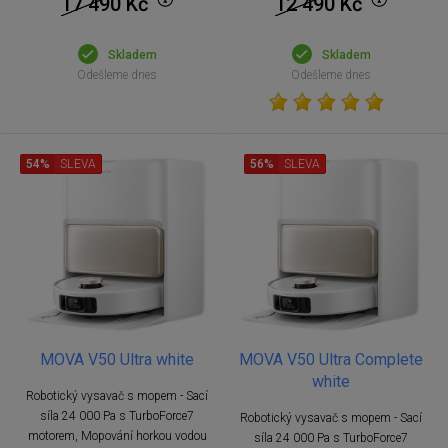
17 490
Kč
12 490
Kč
Skladem
Skladem
Odešleme dnes
Odešleme dnes
54%
SLEVA
56%
SLEVA
MOVA V50 Ultra white
MOVA V50 Ultra Complete
white
Robotický vysavač s mopem - Sací
síla 24 000 Pa s TurboForce7
Robotický vysavač s mopem - Sací
motorem, Mopování horkou vodou
síla 24 000 Pa s TurboForce7