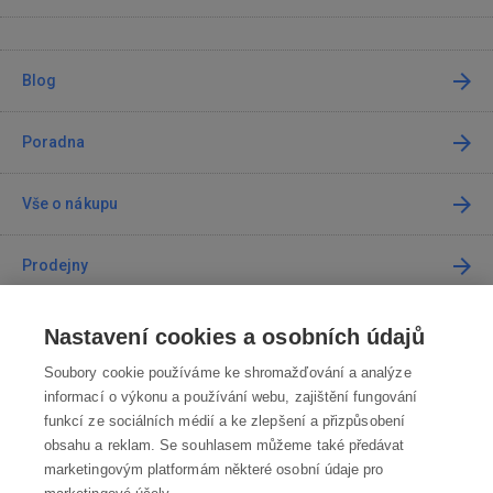
Blog
Poradna
Vše o nákupu
Prodejny
Kontakt
Nastavení cookies a osobních údajů
Soubory cookie používáme ke shromažďování a analýze
Kontaktujte nás
informací o výkonu a používání webu, zajištění fungování
funkcí ze sociálních médií a ke zlepšení a přizpůsobení
info@robotworld.cz
obsahu a reklam. Se souhlasem můžeme také předávat
marketingovým platformám některé osobní údaje pro
220 770 770
Po-Pá 8:00—16:00