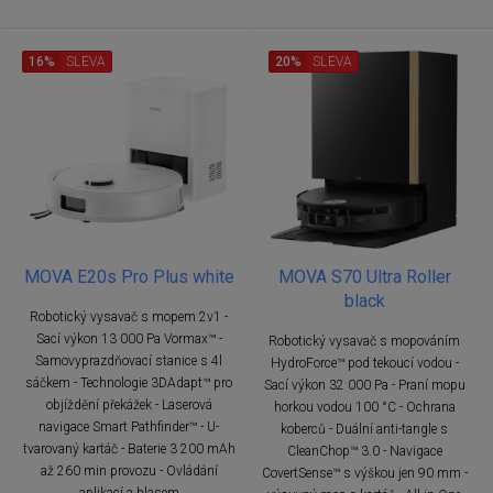
16%
SLEVA
20%
SLEVA
MOVA E20s Pro Plus white
MOVA S70 Ultra Roller
black
Robotický vysavač s mopem 2v1 -
Sací výkon 13 000 Pa Vormax™ -
Robotický vysavač s mopováním
Samovyprazdňovací stanice s 4l
HydroForce™ pod tekoucí vodou -
sáčkem - Technologie 3DAdapt™ pro
Sací výkon 32 000 Pa - Praní mopu
objíždění překážek - Laserová
horkou vodou 100 °C - Ochrana
navigace Smart Pathfinder™ - U-
koberců - Duální anti-tangle s
tvarovaný kartáč - Baterie 3 200 mAh
CleanChop™ 3.0 - Navigace
až 260 min provozu - Ovládání
CovertSense™ s výškou jen 90 mm -
aplikací a hlasem