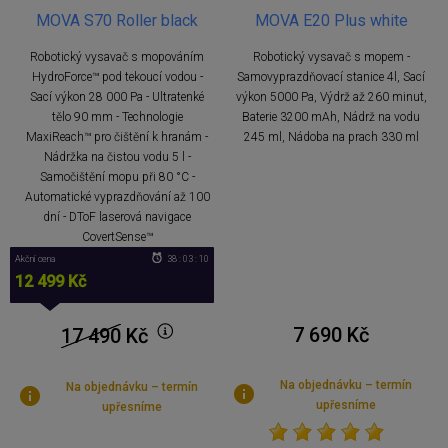
MOVA S70 Roller black
MOVA E20 Plus white
Robotický vysavač s mopováním
Robotický vysavač s mopem -
HydroForce™ pod tekoucí vodou -
Samovyprazdňovací stanice 4l, Sací
Sací výkon 28 000 Pa - Ultratenké
výkon 5000 Pa, Výdrž až 260 minut,
tělo 90 mm - Technologie
Baterie 3200 mAh, Nádrž na vodu
MaxiReach™ pro čištění k hranám -
245 ml, Nádoba na prach 330 ml
Nádržka na čistou vodu 5 l -
Samočištění mopu při 80 °C -
Automatické vyprazdňování až 100
dní - DToF laserová navigace
CovertSense™
Akční cena
38 : 03 : 09
12 499 Kč
7 690 Kč
17 490
Kč
Na objednávku – termín
Na objednávku – termín
upřesníme
upřesníme