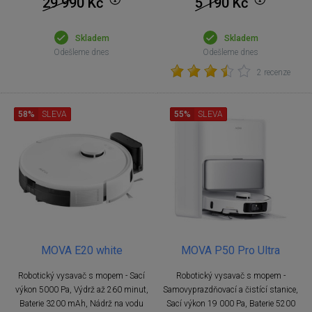
29 990
Kč
5 190
Kč
Skladem
Skladem
Odešleme dnes
Odešleme dnes
2 recenze
58%
SLEVA
55%
SLEVA
MOVA E20 white
MOVA P50 Pro Ultra
Robotický vysavač s mopem - Sací
Robotický vysavač s mopem -
výkon 5000 Pa, Výdrž až 260 minut,
Samovyprazdňovací a čistící stanice,
Baterie 3200 mAh, Nádrž na vodu
Sací výkon 19 000 Pa, Baterie 5200