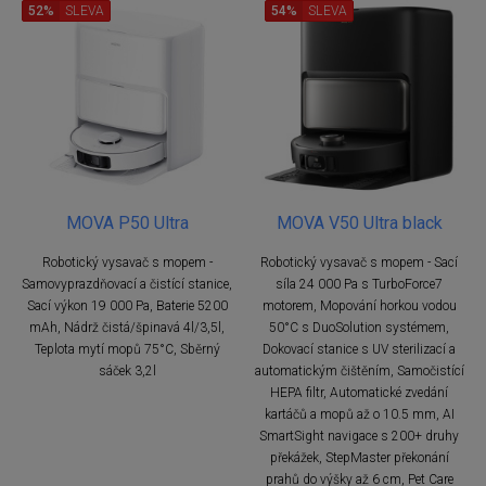
52%
SLEVA
54%
SLEVA
MOVA P50 Ultra
MOVA V50 Ultra black
Robotický vysavač s mopem -
Robotický vysavač s mopem - Sací
Samovyprazdňovací a čistící stanice,
síla 24 000 Pa s TurboForce7
Sací výkon 19 000 Pa, Baterie 5200
motorem, Mopování horkou vodou
mAh, Nádrž čistá/špinavá 4l/3,5l,
50°C s DuoSolution systémem,
Teplota mytí mopů 75°C, Sběrný
Dokovací stanice s UV sterilizací a
sáček 3,2l
automatickým čištěním, Samočistící
HEPA filtr, Automatické zvedání
kartáčů a mopů až o 10.5 mm, AI
SmartSight navigace s 200+ druhy
překážek, StepMaster překonání
prahů do výšky až 6 cm, Pet Care