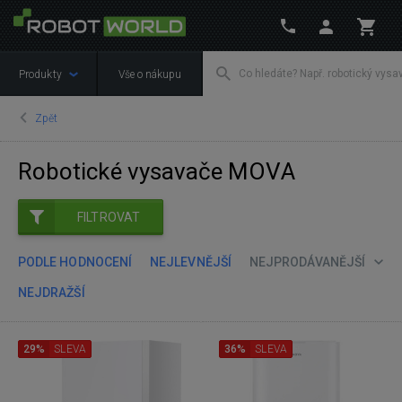
Produkty
Vše o nákupu
Zpět
Robotické vysavače MOVA
FILTROVAT
PODLE HODNOCENÍ
NEJLEVNĚJŠÍ
NEJPRODÁVANĚJŠÍ
NEJDRAŽŠÍ
29%
SLEVA
36%
SLEVA