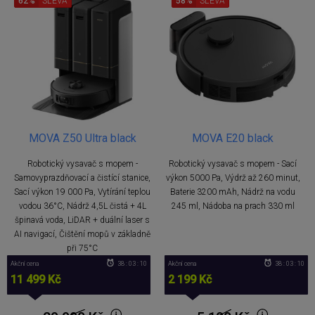
62%
SLEVA
58%
SLEVA
MOVA Z50 Ultra black
MOVA E20 black
Robotický vysavač s mopem -
Robotický vysavač s mopem - Sací
Samovyprazdňovací a čistící stanice,
výkon 5000 Pa, Výdrž až 260 minut,
Sací výkon 19 000 Pa, Vytírání teplou
Baterie 3200 mAh, Nádrž na vodu
vodou 36°C, Nádrž 4,5L čistá + 4L
245 ml, Nádoba na prach 330 ml
špinavá voda, LiDAR + duální laser s
AI navigací, Čištění mopů v základně
při 75°C
Akční cena
38 : 03 : 09
Akční cena
38 : 03 : 09
11 499 Kč
2 199 Kč