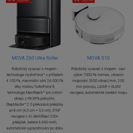
MOVA Z60 Ultra Roller
MOVA S10
Robotický vysavač s mopem -
Robotický vysavač s mopem - sací
technologie HydroForce™ s přítlakem
výkon 7000 Pa Vormax, vibrační
4 100 Pa, maximální sání 26 000 Pa
mopování 3500 vibrací/min, 200
díky motoru TurboForce 9,
min provozu, LiDAR + SLAM
technologie MaxiReach™ pro čištění
navigace, automatické zvedání mopu
okrajů s 99,99% pokrytím,
StepMaster™ 2.0 překonává překážky
až 8 cm (4,5 cm + 3,5 cm), DToF
navigace s AI identifikací 200+
překážek, baterie 6 400 mAh,
automatické vyprazdňování po dobu