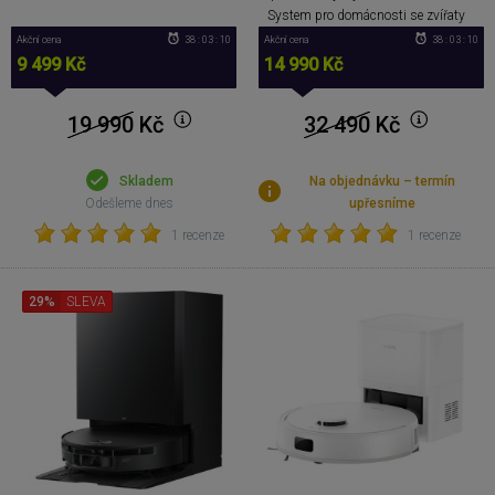
System pro domácnosti se zvířaty
Akční cena
38 : 03 : 09
Akční cena
38 : 03 : 09
9 499 Kč
14 990 Kč
19 990
Kč
32 490
Kč
Skladem
Na objednávku – termín
Odešleme dnes
upřesníme
1 recenze
1 recenze
29%
SLEVA