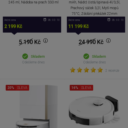
245 ml, Nádoba na prach 330 ml
mAh, Nádrž čistá/špinavá 4l/3,5l,
Prachový sáček 3,2l, Mytí mopů
75°C, Zdolání překážek 22mm
Akční cena
38 : 03 : 09
Akční cena
38 : 03 : 09
2 199 Kč
11 199 Kč
5 190
Kč
24 990
Kč
Skladem
Skladem
Odešleme dnes
Odešleme dnes
2 recenze
20%
SLEVA
16%
SLEVA