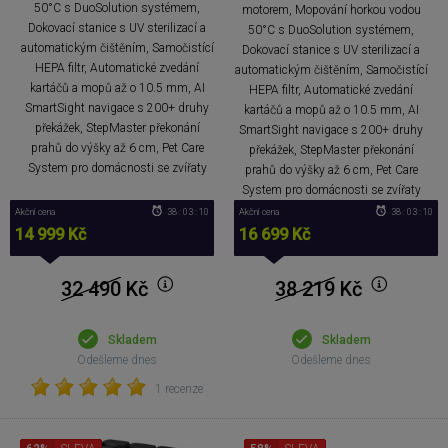
50°C s DuoSolution systémem,
motorem, Mopování horkou vodou
Dokovací stanice s UV sterilizací a
50°C s DuoSolution systémem,
automatickým čištěním, Samočistící
Dokovací stanice s UV sterilizací a
HEPA filtr, Automatické zvedání
automatickým čištěním, Samočistící
kartáčů a mopů až o 10.5 mm, AI
HEPA filtr, Automatické zvedání
SmartSight navigace s 200+ druhy
kartáčů a mopů až o 10.5 mm, AI
překážek, StepMaster překonání
SmartSight navigace s 200+ druhy
prahů do výšky až 6 cm, Pet Care
překážek, StepMaster překonání
System pro domácnosti se zvířaty
prahů do výšky až 6 cm, Pet Care
System pro domácnosti se zvířaty
Akční cena
38 : 03 : 09
Akční cena
38 : 03 : 09
14 999 Kč
16 699 Kč
32 490
Kč
38 219
Kč
Skladem
Skladem
Odešleme dnes
Odešleme dnes
1 recenze