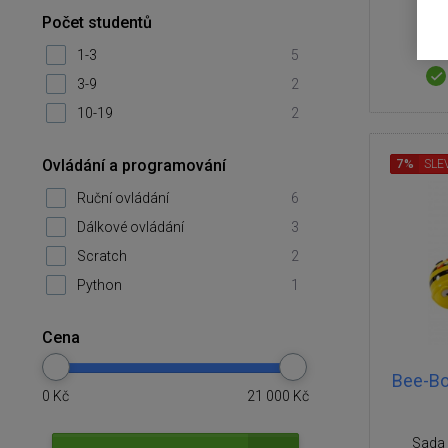
Počet studentů
1-3
5
3-9
2
10-19
2
Ovládání a programování
7%
SLE
Ruční ovládání
6
Dálkové ovládání
3
Scratch
2
Python
1
Cena
Bee-Bo
0
Kč
21 000
Kč
Sada 