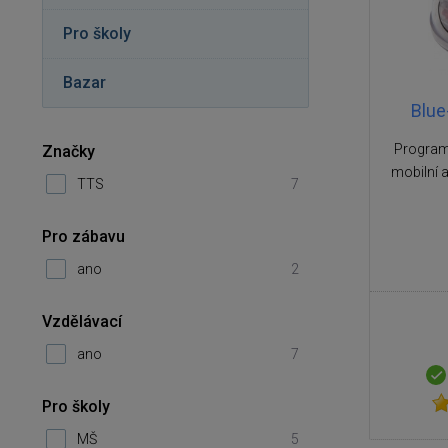
Pro školy
Bazar
Blue
Programo
Značky
mobilní a
TTS
7
Pro zábavu
ano
2
Vzdělávací
ano
7
Pro školy
MŠ
5