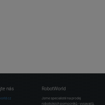
jte nás
RobotWorld
orld.cz
Jsme specialisté na prodej
robotických pomocníků - vysavačů,