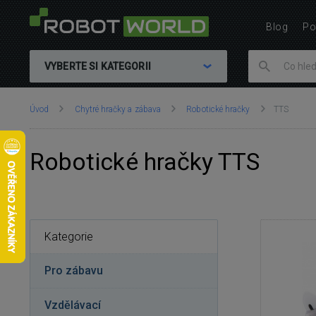
Blog
Po
VYBERTE SI KATEGORII
Nacházíte
Úvod
Chytré hračky a zábava
Robotické hračky
TTS
se
zde:
Robotické hračky TTS
Kategorie
Pro zábavu
Vzdělávací