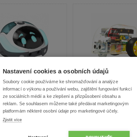
Nastavení cookies a osobních údajů
Loti-Bot
Pi2Go Robot
Soubory cookie používáme ke shromažďování a analýze
informací o výkonu a používání webu, zajištění fungování funkcí
vní hračka, Atraktivní nástroj pro
Programovatelná hračka, Pod
ze sociálních médií a ke zlepšení a přizpůsobení obsahu a
rogramování, Mobilní aplikace,
jazyků Scratch / Python, Prak
reklam. Se souhlasem můžeme také předávat marketingovým
 reagující na okolní prostředí,
programování
platformám některé osobní údaje pro marketingové účely.
vatelné diody, Pro děti od 8 let
Zjistit více