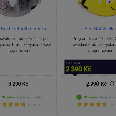
-Bot bluetooth beruška
Bee-Bot Včelka
vatelná hračka, Ovládání přes
Programovatelná hračka,
plikaci, Praktická výuka základů
ovládání, Praktická výuka 
programování
programování
Akční cena
2 390 Kč
3 290 Kč
2 990
Kč
Skladem
Odešleme v pondělí
Skladem
Odešleme v p
3 recenze
13 r