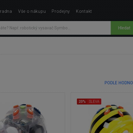
radna
Vše o nákupu
Prodejny
Kontakt
Hledat
PODLE HODNO
20%
SLEVA