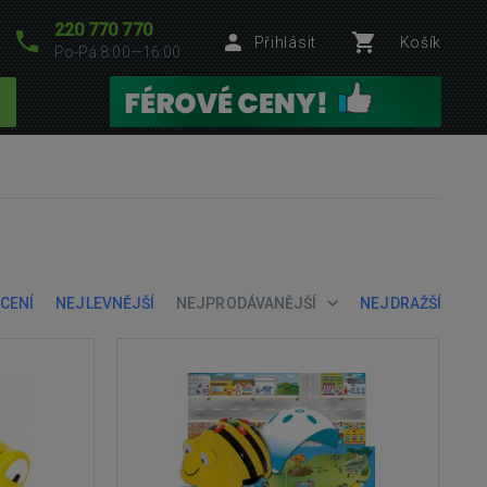
220 770 770
Přihlásit
Košík
Po-Pá 8:00—16:00
CENÍ
NEJLEVNĚJŠÍ
NEJPRODÁVANĚJŠÍ
NEJDRAŽŠÍ