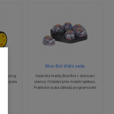
Blue-Bot třídní sada
pora prog.
Sada 6ks hračky Blue-Bot + dokovací
tická výuka
stanice, Ovládání přes mobilní aplikaci,
Praktická výuka základů programování