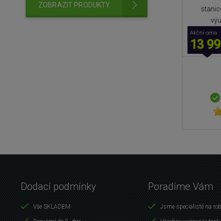
ZOBRAZIT PRODUKTY
stanic
výu
Akční cena
13 99
Dodací podmínky
Poradíme Vám
Vše SKLADEM
Jsme specialisté na ro