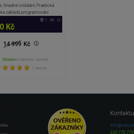
e, Snadné ovládání, Praktická
ka základů programování
7 : 39 : 12
0 Kč
14 999
Kč
Skladem
Odešleme v pondělí
1 recenze
Kontaktu
info@robotw
botiku
220 770 770