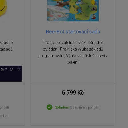
Bee-Bot startovací sada
 Snadné
Programovatelná hračka, Snadné
základů
ovládání, Praktická výuka základů
programování, Výukové příslušenství v
balení
7 : 39 : 12
6 799 Kč
ondělí
Skladem
Odešleme v pondělí
ecenzí