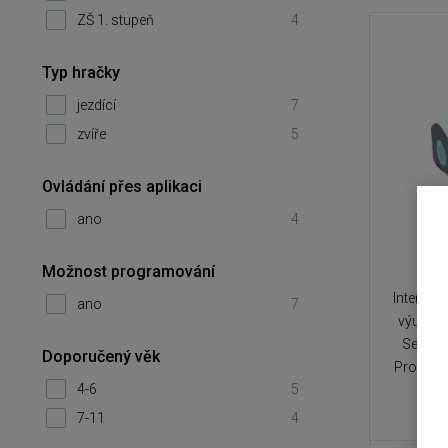
ZŠ 1. stupeň
4
Typ hračky
jezdící
7
zvíře
5
Ovládání přes aplikaci
ano
4
Možnost programování
Interakti
ano
7
výuku p
Senzory
Doporučený věk
Programo
4-6
5
7-11
4