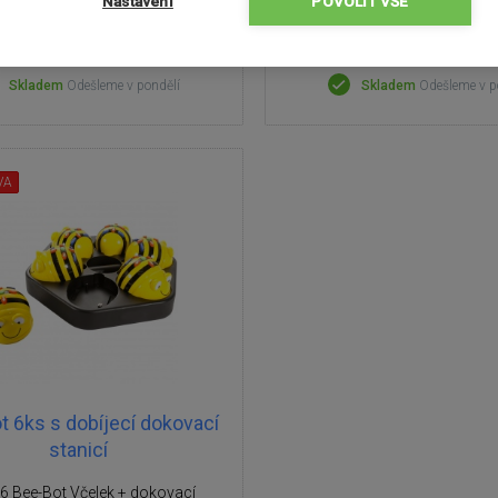
Nastavení
POVOLIT VŠE
4 499 Kč
2 499 Kč
Skladem
Odešleme v pondělí
Skladem
Odešleme v p
VA
t 6ks s dobíjecí dokovací
stanicí
6 Bee-Bot Včelek + dokovací