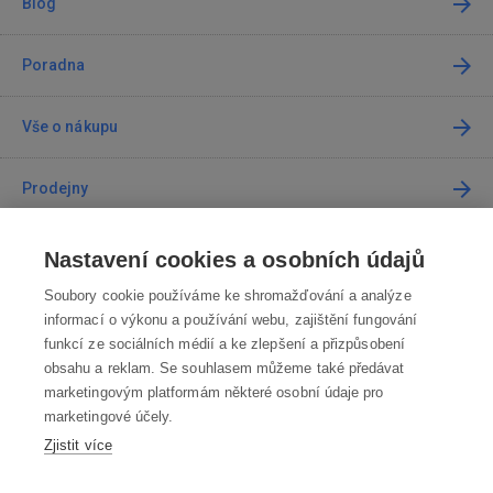
Blog
Poradna
Vše o nákupu
Prodejny
Kontakt
Nastavení cookies a osobních údajů
Soubory cookie používáme ke shromažďování a analýze
Kontaktujte nás
informací o výkonu a používání webu, zajištění fungování
funkcí ze sociálních médií a ke zlepšení a přizpůsobení
info@robotworld.cz
obsahu a reklam. Se souhlasem můžeme také předávat
marketingovým platformám některé osobní údaje pro
220 770 770
Po-Pá 8:00—16:00
marketingové účely.
Zjistit více
VŠECHNY KONTAKTY