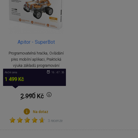
Apitor - SuperBot
Programovatelná hračka, Ovládání
přes mobilní aplikaci, Praktická
výuka základů programování
Akční cena
16 : 47 : 36
1 499 Kč
2 990
Kč
Na dotaz
3 recenze