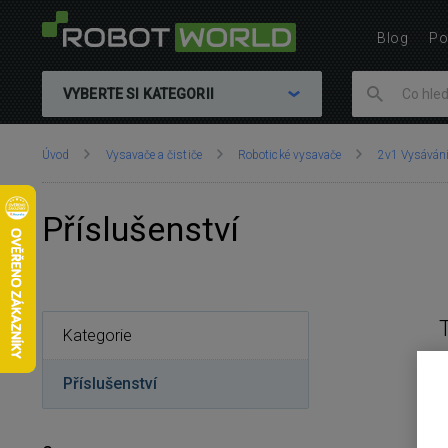
Blog
Po
VYBERTE SI KATEGORII
Nacházíte
Úvod
Vysavače a čističe
Robotické vysavače
2v1 Vysáván
se
zde:
Příslušenství
Kategorie
Příslušenství