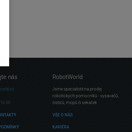
jte nás
RobotWorld
orld.cz
Jsme specialisté na prodej
robotických pomocníků - vysavačů,
16:00
čističů, mopů či sekaček
ONTAKTY
VŠE O NÁS
PODMÍNKY
KARIÉRA