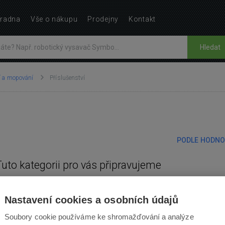
radna
Vše o nákupu
Prodejny
Kontakt
Hledat
í a mopování
Příslušenství
PODLE HODNO
Tuto kategorii pro vás připravujeme
Nastavení cookies a osobních údajů
Soubory cookie používáme ke shromažďování a analýze