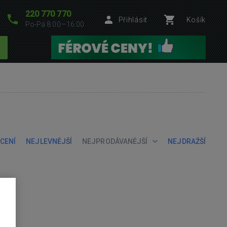
220 770 770
Přihlásit
Košík
Po-Pá 8:00—16:00
CENÍ
NEJLEVNĚJŠÍ
NEJPRODÁVANĚJŠÍ
NEJDRAŽŠÍ