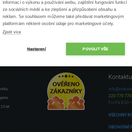
informací o výkonu a používání webu, zajištění fungování funkcí
ze sociálních médií a ke zlepšení a přizpůsobení obsahu a
reklam. Se souhlasem můžeme také předávat marketingovým
platformám některé osobní údaje pro marketingové účely.
Zjistit více
Nastavení
POVOLIT VŠE
Kontaktu
info@robotw
botiku
220 770 770
ujeme
Po-Pá 8:00—
 20 let
VŠECHNY K
OBCHODNÍ 