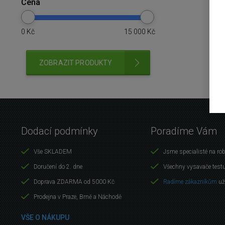
Cena
0
Kč
15 000
Kč
ZOBRAZIT PRODUKTY
Dodací podmínky
Poradíme Vám
Vše SKLADEM
Jsme specialisté na ro
Doručení do 2. dne
Všechny vysavače test
Doprava ZDARMA od 5000 Kč
Radíme zákazníkům
už
Prodejna v Praze, Brně a Náchodě
VŠE O NÁKUPU